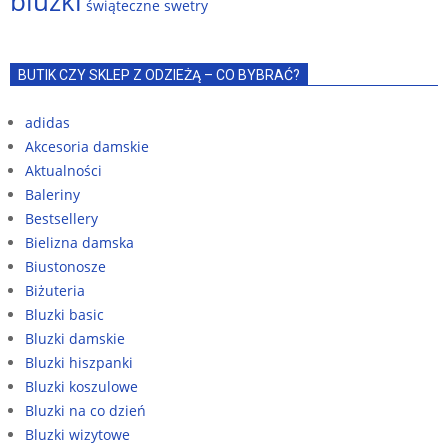
bluzki
świąteczne swetry
BUTIK CZY SKLEP Z ODZIEŻĄ – CO BYBRAĆ?
adidas
Akcesoria damskie
Aktualności
Baleriny
Bestsellery
Bielizna damska
Biustonosze
Biżuteria
Bluzki basic
Bluzki damskie
Bluzki hiszpanki
Bluzki koszulowe
Bluzki na co dzień
Bluzki wizytowe