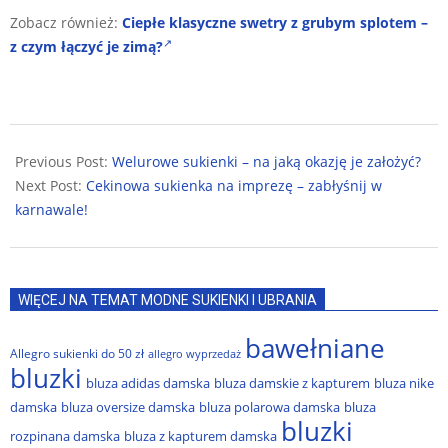
Zobacz również:
Ciepłe klasyczne swetry z grubym splotem –
z czym łączyć je zimą?
2021-
12-
Previous Post:
Welurowe sukienki – na jaką okazję je założyć?
30
Next Post:
Cekinowa sukienka na imprezę – zabłyśnij w
karnawale!
WIĘCEJ NA TEMAT MODNE SUKIENKI I UBRANIA
bawełniane
Allegro sukienki do 50 zł
allegro wyprzedaż
bluzki
bluza adidas damska
bluza damskie z kapturem
bluza nike
damska
bluza oversize damska
bluza polarowa damska
bluza
bluzki
rozpinana damska
bluza z kapturem damska