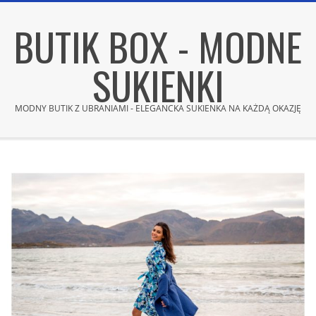
Skip
BUTIK BOX - MODNE
to
content
SUKIENKI
MODNY BUTIK Z UBRANIAMI - ELEGANCKA SUKIENKA NA KAŻDĄ OKAZJĘ
Secondary
Navigation
Menu