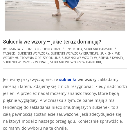
Sukienki we wzory – jakie teraz dominują?
BY:
MARTA
ON:
30 GRUDNIA 2021
IN:
MODA
,
SUKIENKI DAMSKIE
TAGGED:
SUKIENKI WE WZORY
,
SUKIENKI WE WZORY EBUTIK.PL
,
SUKIENKI WE
WZORY HURTOWNIA ODZIEŻY ONLINE
,
SUKIENKI WE WZORY W JESIENNE KWIATY
,
SUKIENKI WE WZORY W KRATĘ
,
SUKIENKI WE WZORY W PANTERKĘ
Jesteśmy przyzwyczajone, że
sukienki
we wzory
zakładamy
wiosną i latem. Zdajemy się z nich rezygnować, kiedy nadchodzi
jesień. A przecież nadal możemy znaleźć fasony, które będą
pięknie wyglądały. A w związku z tym, że panie mają zimą
tendencję do zakładania nieco smutniejszych sukienek, to z
całą pewnością zostaniecie zauważone, jeśli zdecydujecie się
na któryś model z naszego przeglądu. Koniecznie sprawdźcie,
co mamy do wyboru na tę chwilę.