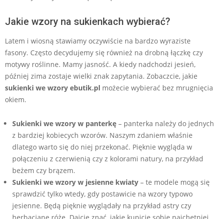
Jakie wzory na sukienkach wybierać?
Latem i wiosną stawiamy oczywiście na bardzo wyraziste
fasony. Często decydujemy się również na drobną łączkę czy
motywy roślinne. Mamy jasność. A kiedy nadchodzi jesień,
później zima zostaje wielki znak zapytania. Zobaczcie, jakie
sukienki we wzory ebutik.pl
możecie wybierać bez mrugnięcia
okiem.
Sukienki we wzory w panterkę
– panterka należy do jednych
z bardziej kobiecych wzorów. Naszym zdaniem właśnie
dlatego warto się do niej przekonać. Pięknie wygląda w
połączeniu z czerwienią czy z kolorami natury, na przykład
beżem czy brązem.
Sukienki we wzory w jesienne kwiaty
– te modele mogą się
sprawdzić tylko wtedy, gdy postawicie na wzory typowo
jesienne. Będą pięknie wyglądały na przykład astry czy
herbaciane róże. Dajcie znać, jakie kupicie sobie najchętniej.