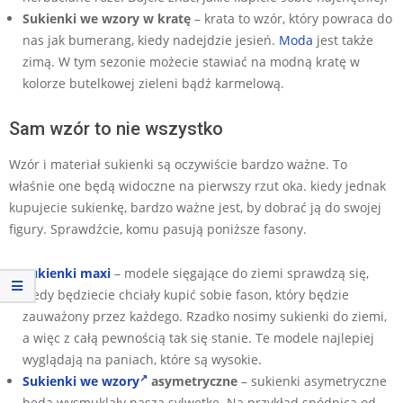
Sukienki we wzory w kratę
– krata to wzór, który powraca do
nas jak bumerang, kiedy nadejdzie jesień.
Moda
jest także
zimą. W tym sezonie możecie stawiać na modną kratę w
kolorze butelkowej zieleni bądź karmelową.
Sam wzór to nie wszystko
Wzór i materiał sukienki są oczywiście bardzo ważne. To
właśnie one będą widoczne na pierwszy rzut oka. kiedy jednak
kupujecie sukienkę, bardzo ważne jest, by dobrać ją do swojej
figury. Sprawdźcie, komu pasują poniższe fasony.
Sukienki maxi
– modele sięgające do ziemi sprawdzą się,
kiedy będziecie chciały kupić sobie fason, który będzie
zauważony przez każdego. Rzadko nosimy sukienki do ziemi,
a więc z całą pewnością tak się stanie. Te modele najlepiej
wyglądają na paniach, które są wysokie.
Sukienki we wzory
asymetryczne
– sukienki asymetryczne
będą wysmuklały naszą sylwetkę. Na przykład spódnica od