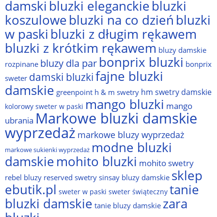
damski
bluzki eleganckie
bluzki
bluzki na co dzień
bluzki
koszulowe
w paski
bluzki z długim rękawem
bluzki z krótkim rękawem
bluzy damskie
bonprix bluzki
bluzy dla par
rozpinane
bonprix
fajne bluzki
damski bluzki
sweter
damskie
hm swetry damskie
greenpoint
h & m swetry
mango bluzki
mango
kolorowy sweter w paski
Markowe bluzki damskie
ubrania
wyprzedaż
markowe bluzy wyprzedaż
modne bluzki
markowe sukienki wyprzedaż
damskie
mohito bluzki
mohito swetry
sklep
rebel bluzy
reserved swetry
sinsay bluzy damskie
ebutik.pl
tanie
sweter w paski
sweter świąteczny
bluzki damskie
zara
tanie bluzy damskie