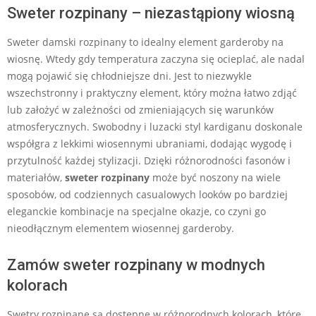
Sweter rozpinany – niezastąpiony wiosną
Sweter damski rozpinany to idealny element garderoby na
wiosnę. Wtedy gdy temperatura zaczyna się ocieplać, ale nadal
mogą pojawić się chłodniejsze dni. Jest to niezwykle
wszechstronny i praktyczny element, który można łatwo zdjąć
lub założyć w zależności od zmieniających się warunków
atmosferycznych. Swobodny i luzacki styl kardiganu doskonale
współgra z lekkimi wiosennymi ubraniami, dodając wygodę i
przytulność każdej stylizacji. Dzięki różnorodności fasonów i
materiałów,
sweter rozpinany
może być noszony na wiele
sposobów, od codziennych casualowych looków po bardziej
eleganckie kombinacje na specjalne okazje, co czyni go
nieodłącznym elementem wiosennej garderoby.
Zamów sweter rozpinany w modnych
kolorach
Swetry rozpinane są dostępne w różnorodnych kolorach, które