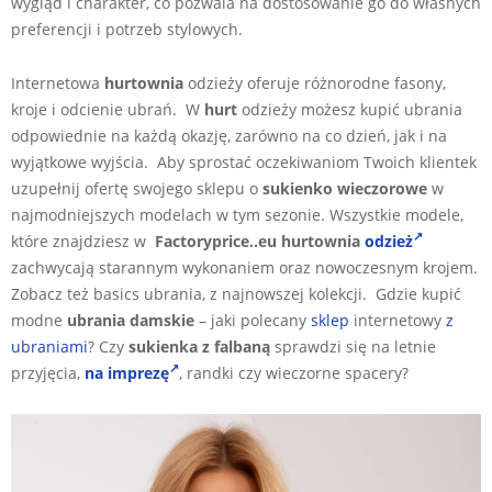
wygląd i charakter, co pozwala na dostosowanie go do własnych
preferencji i potrzeb stylowych.
Internetowa
hurtownia
odzieży oferuje różnorodne fasony,
kroje i odcienie ubrań. W
hurt
odzieży możesz kupić ubrania
odpowiednie na każdą okazję, zarówno na co dzień, jak i na
wyjątkowe wyjścia. Aby sprostać oczekiwaniom Twoich klientek
uzupełnij ofertę swojego sklepu o
sukienko wieczorowe
w
najmodniejszych modelach w tym sezonie. Wszystkie modele,
które znajdziesz w
Factoryprice..eu hurtownia
odzież
zachwycają starannym wykonaniem oraz nowoczesnym krojem.
Zobacz też basics ubrania, z najnowszej kolekcji. Gdzie kupić
modne
ubrania damskie
– jaki polecany
sklep
internetowy
z
ubraniami
? Czy
sukienka z falbaną
sprawdzi się na letnie
przyjęcia,
na imprezę
, randki czy wieczorne spacery?