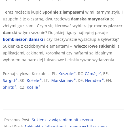
Teraz możecie kupić
Spodnie z
lampasami
w militarnym stylu i
uzupełnić je o czarną, dwurzędową
damska marynarka
ze
złotymi guzikami. Czym się kierować wybierając modny
płaszcz
damski
w tym sezonie? Do jakiej figury najlepiej pasuje
kombinezon damski
i czy rzeczywiście wyszczupla sylwetkę?
Sukienka z ozdobnymi elementami –
wieczorowe sukienki
z
aplikacjami, cekinami, koronkami czy haftami są idealnym
wyborem na bardziej luksusowe i ekskluzywne wydarzenia.
Poznaj stylowe Koszule – PL.
Koszule
. RO
Cămăși
, EE.
Särgid
, SK.
Košele
, LT.
Marškiniais
, DE.
Hemden
, EN.
Shirts
, CZ.
Košile
2025-
09-
Previous Post:
Sukienki z wiązaniem hit sezonu
09
Next Post:
Sukienki z falbankami – modowy hit sezonu