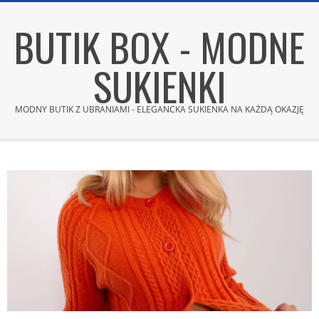
Skip
BUTIK BOX - MODNE
to
content
SUKIENKI
MODNY BUTIK Z UBRANIAMI - ELEGANCKA SUKIENKA NA KAŻDĄ OKAZJĘ
Secondary
Navigation
Menu