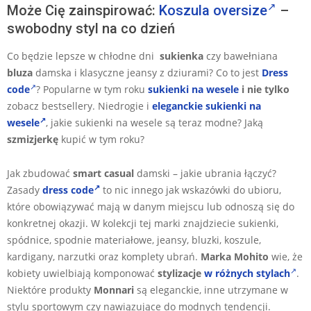
Może Cię zainspirować:
Koszula oversize
–
swobodny styl na co dzień
Co będzie lepsze w chłodne dni
sukienka
czy bawełniana
bluza
damska i klasyczne jeansy z dziurami? Co to jest
Dress
code
? Popularne w tym roku
sukienki na wesele
i nie tylko
zobacz bestsellery. Niedrogie i
eleganckie sukienki na
wesele
, j
akie sukienki na wesele są teraz modne?
Jaką
szmizjerkę
kupić w tym roku?
Jak zbudować
smart casual
damski – jakie ubrania łączyć?
Zasady
dress code
to nic innego jak wskazówki do ubioru,
które obowiązywać mają w danym miejscu lub odnoszą się do
konkretnej okazji. W kolekcji tej marki znajdziecie sukienki,
spódnice, spodnie materiałowe, jeansy, bluzki, koszule,
kardigany, narzutki oraz komplety ubrań.
Marka Mohito
wie, że
kobiety uwielbiają komponować
stylizacje
w różnych stylach
.
Niektóre produkty
Monnari
są eleganckie, inne utrzymane w
stylu sportowym czy nawiązujące do modnych tendencji.