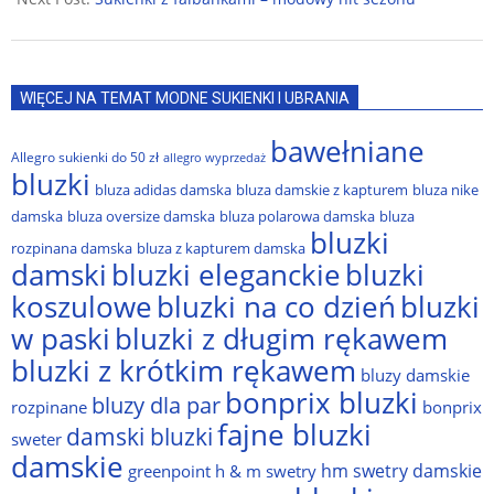
WIĘCEJ NA TEMAT MODNE SUKIENKI I UBRANIA
bawełniane
Allegro sukienki do 50 zł
allegro wyprzedaż
bluzki
bluza adidas damska
bluza damskie z kapturem
bluza nike
damska
bluza oversize damska
bluza polarowa damska
bluza
bluzki
rozpinana damska
bluza z kapturem damska
damski
bluzki eleganckie
bluzki
bluzki na co dzień
bluzki
koszulowe
w paski
bluzki z długim rękawem
bluzki z krótkim rękawem
bluzy damskie
bonprix bluzki
bluzy dla par
rozpinane
bonprix
fajne bluzki
damski bluzki
sweter
damskie
hm swetry damskie
greenpoint
h & m swetry