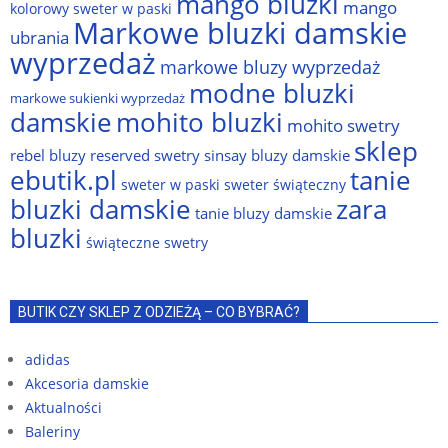
mango bluzki
mango
kolorowy sweter w paski
Markowe bluzki damskie
ubrania
wyprzedaż
markowe bluzy wyprzedaż
modne bluzki
markowe sukienki wyprzedaż
damskie
mohito bluzki
mohito swetry
sklep
rebel bluzy
reserved swetry
sinsay bluzy damskie
ebutik.pl
tanie
sweter w paski
sweter świąteczny
bluzki damskie
zara
tanie bluzy damskie
bluzki
świąteczne swetry
BUTIK CZY SKLEP Z ODZIEŻĄ – CO BYBRAĆ?
adidas
Akcesoria damskie
Aktualności
Baleriny