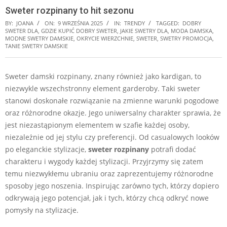
Sweter rozpinany to hit sezonu
BY:
JOANA
ON:
9 WRZEŚNIA 2025
IN:
TRENDY
TAGGED:
DOBRY
SWETER DLA
,
GDZIE KUPIĆ DOBRY SWETER
,
JAKIE SWETRY DLA
,
MODA DAMSKA
,
MODNE SWETRY DAMSKIE
,
OKRYCIE WIERZCHNIE
,
SWETER
,
SWETRY PROMOCJA
,
TANIE SWETRY DAMSKIE
Sweter damski rozpinany, znany również jako kardigan, to
niezwykle wszechstronny element garderoby. Taki sweter
stanowi doskonałe rozwiązanie na zmienne warunki pogodowe
oraz różnorodne okazje. Jego uniwersalny charakter sprawia, że
jest niezastąpionym elementem w szafie każdej osoby,
niezależnie od jej stylu czy preferencji. Od casualowych looków
po eleganckie stylizacje,
sweter rozpinany
potrafi dodać
charakteru i wygody każdej stylizacji. Przyjrzymy się zatem
temu niezwykłemu ubraniu oraz zaprezentujemy różnorodne
sposoby jego noszenia. Inspirując zarówno tych, którzy dopiero
odkrywają jego potencjał, jak i tych, którzy chcą odkryć nowe
pomysły na stylizacje.