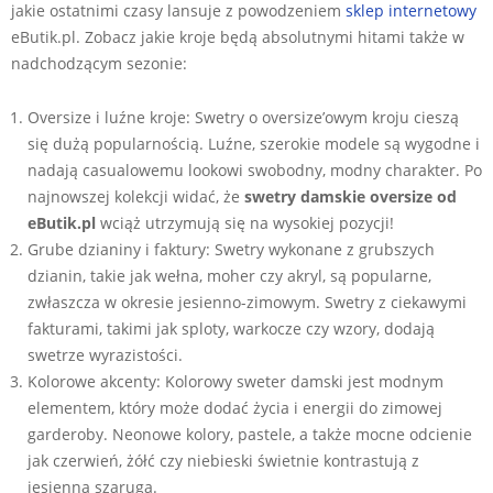
jakie ostatnimi czasy lansuje z powodzeniem
sklep internetowy
eButik.pl. Zobacz jakie kroje będą absolutnymi hitami także w
nadchodzącym sezonie:
Oversize i luźne kroje: Swetry o oversize’owym kroju cieszą
się dużą popularnością. Luźne, szerokie modele są wygodne i
nadają casualowemu lookowi swobodny, modny charakter. Po
najnowszej kolekcji widać, że
swetry damskie oversize od
eButik.pl
wciąż utrzymują się na wysokiej pozycji!
Grube dzianiny i faktury: Swetry wykonane z grubszych
dzianin, takie jak wełna, moher czy akryl, są popularne,
zwłaszcza w okresie jesienno-zimowym. Swetry z ciekawymi
fakturami, takimi jak sploty, warkocze czy wzory, dodają
swetrze wyrazistości.
Kolorowe akcenty: Kolorowy sweter damski jest modnym
elementem, który może dodać życia i energii do zimowej
garderoby. Neonowe kolory, pastele, a także mocne odcienie
jak czerwień, żółć czy niebieski świetnie kontrastują z
jesienną szarugą.