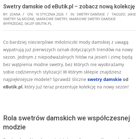
Swetry damskie od eButik.pl – zobacz nową kolekcję
BY:
JOANA
ON:
16 STYCZNIA 2026
IN:
SWETRY DAMSKIE
TAGGED:
JAKIE
SWETRY SĄ MODNE
,
MARKOWE SWETRY
,
MARKOWE SWETRY DAMSKIE
WYPRZEDAŻ
,
SKLEP EBUTIK.PL
Co bardziej niecierpliwe miłośniczki mody damskiej z uwagą
wypatrują już pierwszych oznak dotyczących trendów na nowy
sezon. Jednym z niepodważalnych hitów na jesień i zimę będą
bez wątpienia modne swetry, bez których nie wyobrażamy
sobie codziennych stylizacji! W którym sklepie znajdziesz
najpiękniejsze modele? Sprawdź śliczne
swetry damskie
od
eButik.pl
, który już teraz prezentuje kolekcję na nowy sezon!
Rola swetrów damskich we współczesnej
modzie