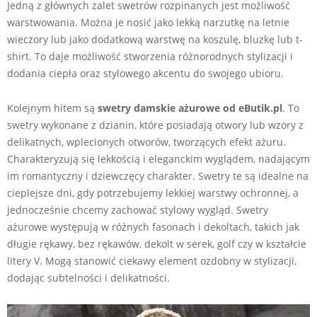
Jedną z głównych zalet swetrów rozpinanych jest możliwość
warstwowania. Można je nosić jako lekką narzutkę na letnie
wieczory lub jako dodatkową warstwę na koszulę, bluzkę lub t-
shirt. To daje możliwość stworzenia różnorodnych stylizacji i
dodania ciepła oraz stylowego akcentu do swojego ubioru.
Kolejnym hitem są
swetry damskie ażurowe od eButik.pl
. To
swetry wykonane z dzianin, które posiadają otwory lub wzory z
delikatnych, wplecionych otworów, tworzących efekt ażuru.
Charakteryzują się lekkością i eleganckim wyglądem, nadającym
im romantyczny i dziewczęcy charakter. Swetry te są idealne na
cieplejsze dni, gdy potrzebujemy lekkiej warstwy ochronnej, a
jednocześnie chcemy zachować stylowy wygląd. Swetry
ażurowe występują w różnych fasonach i dekoltach, takich jak
długie rękawy, bez rękawów, dekolt w serek, golf czy w kształcie
litery V. Mogą stanowić ciekawy element ozdobny w stylizacji,
dodając subtelności i delikatności.