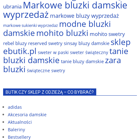
Markowe bluzki damskie
ubrania
wyprzedaż
markowe bluzy wyprzedaż
modne bluzki
markowe sukienki wyprzedaż
damskie
mohito bluzki
mohito swetry
sklep
rebel bluzy
reserved swetry
sinsay bluzy damskie
ebutik.pl
tanie
sweter w paski
sweter świąteczny
bluzki damskie
zara
tanie bluzy damskie
bluzki
świąteczne swetry
BUTIK CZY SKLEP Z ODZIEŻĄ – CO BYBRAĆ?
adidas
Akcesoria damskie
Aktualności
Baleriny
Bestsellery