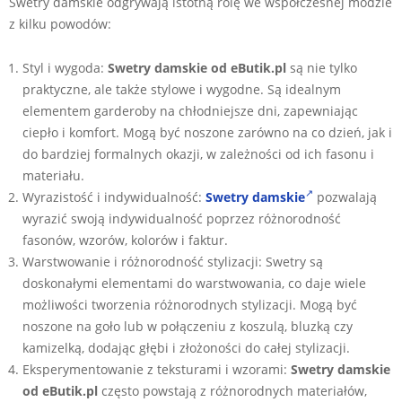
Swetry damskie odgrywają istotną rolę we współczesnej modzie
z kilku powodów:
Styl i wygoda:
Swetry damskie od eButik.pl
są nie tylko
praktyczne, ale także stylowe i wygodne. Są idealnym
elementem garderoby na chłodniejsze dni, zapewniając
ciepło i komfort. Mogą być noszone zarówno na co dzień, jak i
do bardziej formalnych okazji, w zależności od ich fasonu i
materiału.
Wyrazistość i indywidualność:
Swetry damskie
pozwalają
wyrazić swoją indywidualność poprzez różnorodność
fasonów, wzorów, kolorów i faktur.
Warstwowanie i różnorodność stylizacji: Swetry są
doskonałymi elementami do warstwowania, co daje wiele
możliwości tworzenia różnorodnych stylizacji. Mogą być
noszone na goło lub w połączeniu z koszulą, bluzką czy
kamizelką, dodając głębi i złożoności do całej stylizacji.
Eksperymentowanie z teksturami i wzorami:
Swetry damskie
od eButik.pl
często powstają z różnorodnych materiałów,