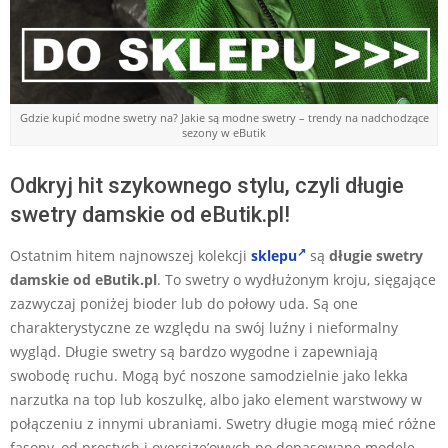
Gdzie kupić modne swetry na? Jakie są modne swetry – trendy na nadchodzące
sezony w eButik
Odkryj hit szykownego stylu, czyli długie
swetry damskie od eButik.pl!
Ostatnim hitem najnowszej kolekcji
sklepu
są
długie
swetry
damskie od eButik.pl
. To swetry o wydłużonym kroju, sięgające
zazwyczaj poniżej bioder lub do połowy uda. Są one
charakterystyczne ze względu na swój luźny i nieformalny
wygląd. Długie swetry są bardzo wygodne i zapewniają
swobodę ruchu. Mogą być noszone samodzielnie jako lekka
narzutka na top lub koszulkę, albo jako element warstwowy w
połączeniu z innymi ubraniami. Swetry długie mogą mieć różne
fasony, od prostych i oversize’owych po dopasowane modele.