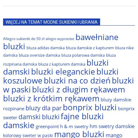
WIĘCEJ NA TEMAT MODNE SUKIENKI I UBRANIA
bawełniane
Allegro sukienki do 50 zł
allegro wyprzedaż
bluzki
bluza adidas damska
bluza damskie z kapturem
bluza nike
damska
bluza oversize damska
bluza polarowa damska
bluza
bluzki
rozpinana damska
bluza z kapturem damska
damski
bluzki eleganckie
bluzki
bluzki na co dzień
bluzki
koszulowe
w paski
bluzki z długim rękawem
bluzki z krótkim rękawem
bluzy damskie
bonprix bluzki
bluzy dla par
rozpinane
bonprix
fajne bluzki
damski bluzki
sweter
damskie
hm swetry damskie
greenpoint
h & m swetry
mango bluzki
mango
kolorowy sweter w paski