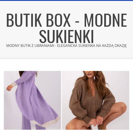
Skip
BUTIK BOX - MODNE
to
content
SUKIENKI
MODNY BUTIK Z UBRANIAMI - ELEGANCKA SUKIENKA NA KAŻDĄ OKAZJĘ
Secondary
Navigation
Menu