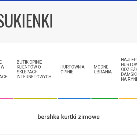
SUKIENKI
NAJLE
E
BUTIK OPINIE
HURTO
ÓW
KLIENTÓW O
HURTOWNIA
MODNE
ODZIEŻ
SKLEPACH
OPINIE
UBRANIA
DAMSKI
KACH
INTERNETOWYCH
NA RYN
bershka kurtki zimowe