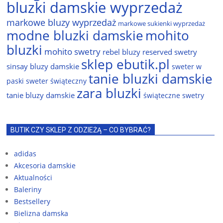
bluzki damskie wyprzedaż
markowe bluzy wyprzedaż
markowe sukienki wyprzedaż
modne bluzki damskie
mohito
bluzki
mohito swetry
rebel bluzy
reserved swetry
sklep ebutik.pl
sinsay bluzy damskie
sweter w
tanie bluzki damskie
paski
sweter świąteczny
zara bluzki
tanie bluzy damskie
świąteczne swetry
BUTIK CZY SKLEP Z ODZIEŻĄ – CO BYBRAĆ?
adidas
Akcesoria damskie
Aktualności
Baleriny
Bestsellery
Bielizna damska