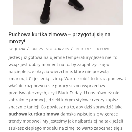
Puchowa kurtka zimowa – przygotuj się na
mrozy!
2025-
BY:
JOANA
ON:
25 LISTOPADA 2025
IN:
KURTKI PUCHOWE
11-
Jesteś już gotowa na ujemne temperatury? Jeżeli nie, to
25
wciąż jest dobry moment na to, by zaopatrzyć się w
najcieplejsze okrycia wierzchnie, które nie pozwolą
zmarznąć Ci jesienią i zimą. Warto zrobić to teraz, ponieważ
właśnie rozpoczyna się gorący sezon wyprzedaży
przedświątecznych, czyli Black Friday. U nas również nie
zabraknie promocji, dzięki którym stylowe rzeczy kupisz
znacznie taniej! Co powiesz na to, aby dziś sprawdzić jaka
puchowa kurtka zimowa
damska wpisuje się w gorące
trendy modowe? My jesteśmy jak najbardziej na tak! Jeżeli
szukasz ciepłego modelu na zimę, to warto zapoznać się z