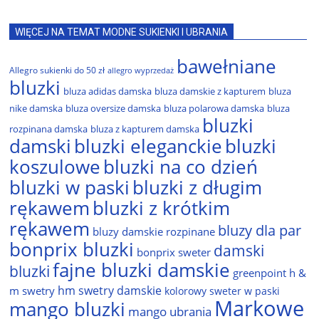
WIĘCEJ NA TEMAT MODNE SUKIENKI I UBRANIA
bawełniane
Allegro sukienki do 50 zł
allegro wyprzedaż
bluzki
bluza adidas damska
bluza damskie z kapturem
bluza
nike damska
bluza oversize damska
bluza polarowa damska
bluza
bluzki
rozpinana damska
bluza z kapturem damska
damski
bluzki eleganckie
bluzki
bluzki na co dzień
koszulowe
bluzki w paski
bluzki z długim
rękawem
bluzki z krótkim
rękawem
bluzy dla par
bluzy damskie rozpinane
bonprix bluzki
damski
bonprix sweter
fajne bluzki damskie
bluzki
greenpoint
h &
hm swetry damskie
m swetry
kolorowy sweter w paski
Markowe
mango bluzki
mango ubrania