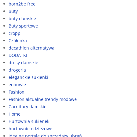
born2be free
Buty
buty damskie
Buty sportowe
cropp
Czółenka
decathlon alternatywa
DODATKI
dresy damskie
drogeria
eleganckie sukienki
eobuwie
Fashion
Fashion aktualne trendy modowe
Garnitury damskie
Home
Hurtownia sukienek
hurtownie odzieżowe
idealne portale do sprzedaży ubrań