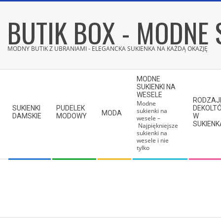
Skip
BUTIK BOX - MODNE 
to
content
MODNY BUTIK Z UBRANIAMI - ELEGANCKA SUKIENKA NA KAŻDĄ OKAZJĘ
Secondary
MODNE
Navigation
SUKIENKI NA
WESELE
Menu
RODZAJ
Modne
SUKIENKI
PUDELEK
DEKOLT
sukienki na
MODA
DAMSKIE
MODOWY
W
wesele –
SUKIEN
Najpiękniejsze
sukienki na
wesele i nie
tylko