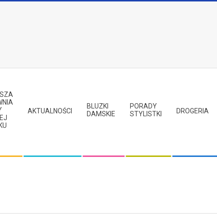
PSZA
WNIA
BLUZKI
PORADY
Y
AKTUALNOŚCI
DROGERIA
DAMSKIE
STYLISTKI
EJ
KU