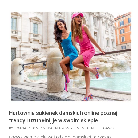
Hurtownia sukienek damskich online poznaj
trendy i uzupełnij je w swoim sklepie
2025-
BY:
JOANA
ON:
16 STYCZNIA 2025
IN:
SUKIENKI ELEGANCKIE
01-
Pozyskiwanie ciekawej odzieży damskiej to często