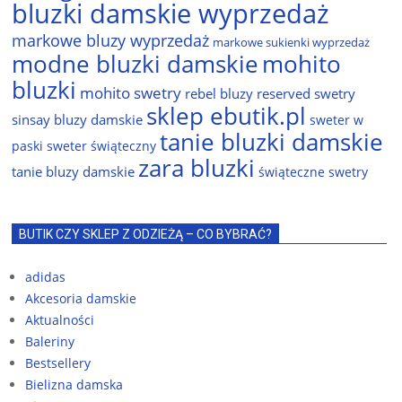
bluzki damskie wyprzedaż
markowe bluzy wyprzedaż
markowe sukienki wyprzedaż
modne bluzki damskie
mohito
bluzki
mohito swetry
rebel bluzy
reserved swetry
sklep ebutik.pl
sinsay bluzy damskie
sweter w
tanie bluzki damskie
paski
sweter świąteczny
zara bluzki
tanie bluzy damskie
świąteczne swetry
BUTIK CZY SKLEP Z ODZIEŻĄ – CO BYBRAĆ?
adidas
Akcesoria damskie
Aktualności
Baleriny
Bestsellery
Bielizna damska