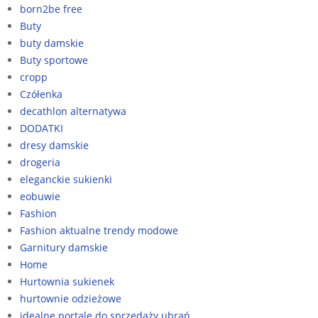
born2be free
Buty
buty damskie
Buty sportowe
cropp
Czółenka
decathlon alternatywa
DODATKI
dresy damskie
drogeria
eleganckie sukienki
eobuwie
Fashion
Fashion aktualne trendy modowe
Garnitury damskie
Home
Hurtownia sukienek
hurtownie odzieżowe
idealne portale do sprzedaży ubrań