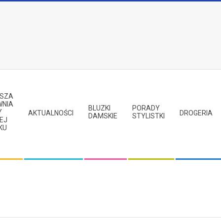
PSZA
WNIA
BLUZKI
PORADY
Y
AKTUALNOŚCI
DROGERIA
DAMSKIE
STYLISTKI
EJ
KU