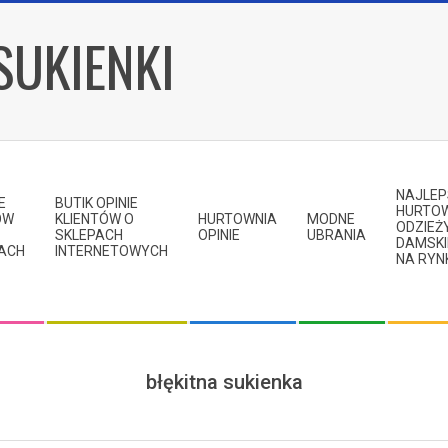
SUKIENKI
NAJLE
E
BUTIK OPINIE
HURTO
ÓW
KLIENTÓW O
HURTOWNIA
MODNE
ODZIEŻ
SKLEPACH
OPINIE
UBRANIA
DAMSKI
KACH
INTERNETOWYCH
NA RYN
błękitna sukienka