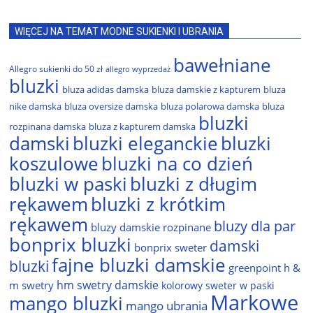
WIĘCEJ NA TEMAT MODNE SUKIENKI I UBRANIA
bawełniane
Allegro sukienki do 50 zł
allegro wyprzedaż
bluzki
bluza adidas damska
bluza damskie z kapturem
bluza
nike damska
bluza oversize damska
bluza polarowa damska
bluza
bluzki
rozpinana damska
bluza z kapturem damska
damski
bluzki eleganckie
bluzki
bluzki na co dzień
koszulowe
bluzki w paski
bluzki z długim
rękawem
bluzki z krótkim
rękawem
bluzy dla par
bluzy damskie rozpinane
bonprix bluzki
damski
bonprix sweter
fajne bluzki damskie
bluzki
greenpoint
h &
hm swetry damskie
m swetry
kolorowy sweter w paski
Markowe
mango bluzki
mango ubrania