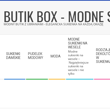
Skip
BUTIK BOX - MODNE 
to
content
MODNY BUTIK Z UBRANIAMI - ELEGANCKA SUKIENKA NA KAŻDĄ OKAZJĘ
Secondary
MODNE
Navigation
SUKIENKI NA
WESELE
Menu
RODZAJ
Modne
SUKIENKI
PUDELEK
DEKOLT
sukienki na
MODA
DAMSKIE
MODOWY
W
wesele –
SUKIEN
Najpiękniejsze
sukienki na
wesele i nie
tylko