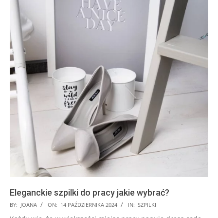
Eleganckie szpilki do pracy jakie wybrać?
2024-
BY:
JOANA
ON:
14 PAŹDZIERNIKA 2024
IN:
SZPILKI
10-