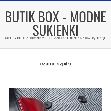
Skip
BUTIK BOX - MODNE
to
content
SUKIENKI
MODNY BUTIK Z UBRANIAMI - ELEGANCKA SUKIENKA NA KAŻDĄ OKAZJĘ
Secondary
Navigation
Menu
czarne szpilki