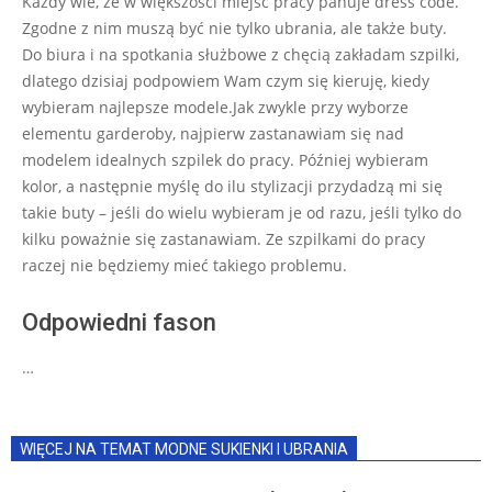
Każdy wie, że w większości miejsc pracy panuje dress code.
14
Zgodne z nim muszą być nie tylko ubrania, ale także buty.
Do biura i na spotkania służbowe z chęcią zakładam szpilki,
dlatego dzisiaj podpowiem Wam czym się kieruję, kiedy
wybieram najlepsze modele.Jak zwykle przy wyborze
elementu garderoby, najpierw zastanawiam się nad
modelem idealnych szpilek do pracy. Później wybieram
kolor, a następnie myślę do ilu stylizacji przydadzą mi się
takie buty – jeśli do wielu wybieram je od razu, jeśli tylko do
kilku poważnie się zastanawiam. Ze szpilkami do pracy
raczej nie będziemy mieć takiego problemu.
Odpowiedni fason
…
WIĘCEJ NA TEMAT MODNE SUKIENKI I UBRANIA