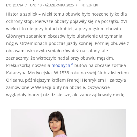
2025-
BY:
JOANA
ON:
18 PAŹDZIERNIKA 2025
IN:
SZPILKI
10-
Historia szpilek – wieki temu obuwie było noszone tylko dla
18
ochrony stóp. Pierwsze obcasy pojawiły się na początku XVI
wieku i to nie przy butach kobiet, a przy męskim obuwiu.
Głównym zadaniem obcasów było ułatwienie utrzymania
nóg w strzemionach podczas jazdy konnej. Później obuwie z
obcasami wkroczyło śmiało również na salony, ale
zaznaczmy, że wkroczyło nadal przy obuwiu męskim.
Prekursorką noszenia
modnych
butów na obcasie została
Katarzyna Medycejska. W 1533 roku na swój ślub z księciem
Orleanu, późniejszym królem Francji Henrykiem II, założyła
zamówione w Wenecji buty na obcasie. Oczywiście
wyglądały inaczej niż dzisiejsze, ale zapoczątkowały modę …