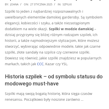
2025-
BY:
JOANA
ON:
27 STYCZNIA 2025
IN:
SZPILKI
01-
Szpilki to jeden z najbardziej rozpoznawalnych i
27
uwielbianych elementów damskiej garderoby. Są symbolem
elegancji, kobiecości i szyku, a także niezastąpionym
dodatkiem na wiele okazji.
Szpilki w modzie damskiej
–
dzisiaj przyjrzymy się bliżej różnym rodzajom szpilek, ich
historii, a także najmodniejszym stylizacjom, które możesz
stworzyć, wybierając odpowiednie modele, takie jak czarne
szpilki, złote sandały na szpilce czy czerwone szpilki.
Dowiesz się również, jakie szpilki znajdziesz w popularnych
markach, takich jak
CCC
, Kazar czy YSL.
Historia szpilek – od symbolu statusu do
modowego must-have
Szpilki mają swoją bogatą historię, która sięga czasów
renesansu. Początkowo były noszone zarówno …