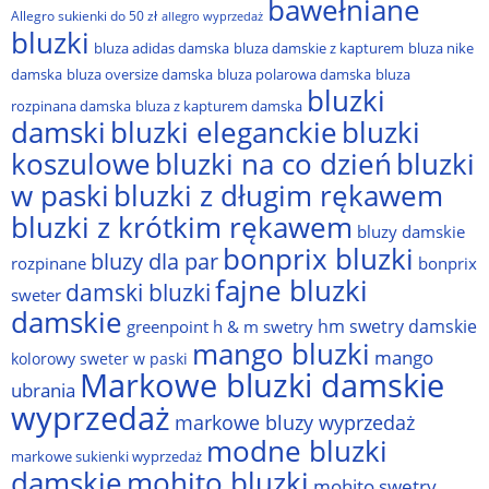
bawełniane
Allegro sukienki do 50 zł
allegro wyprzedaż
bluzki
bluza adidas damska
bluza damskie z kapturem
bluza nike
damska
bluza oversize damska
bluza polarowa damska
bluza
bluzki
rozpinana damska
bluza z kapturem damska
damski
bluzki eleganckie
bluzki
bluzki na co dzień
bluzki
koszulowe
w paski
bluzki z długim rękawem
bluzki z krótkim rękawem
bluzy damskie
bonprix bluzki
bluzy dla par
rozpinane
bonprix
fajne bluzki
damski bluzki
sweter
damskie
hm swetry damskie
greenpoint
h & m swetry
mango bluzki
mango
kolorowy sweter w paski
Markowe bluzki damskie
ubrania
wyprzedaż
markowe bluzy wyprzedaż
modne bluzki
markowe sukienki wyprzedaż
damskie
mohito bluzki
mohito swetry