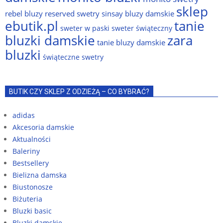
sklep
rebel bluzy
reserved swetry
sinsay bluzy damskie
ebutik.pl
tanie
sweter w paski
sweter świąteczny
bluzki damskie
zara
tanie bluzy damskie
bluzki
świąteczne swetry
BUTIK CZY SKLEP Z ODZIEŻĄ – CO BYBRAĆ?
adidas
Akcesoria damskie
Aktualności
Baleriny
Bestsellery
Bielizna damska
Biustonosze
Biżuteria
Bluzki basic
Bluzki damskie