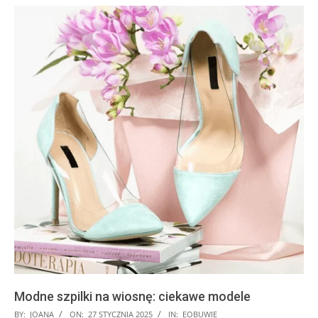
Modne szpilki na wiosnę: ciekawe modele
2025-
BY:
JOANA
ON:
27 STYCZNIA 2025
IN:
EOBUWIE