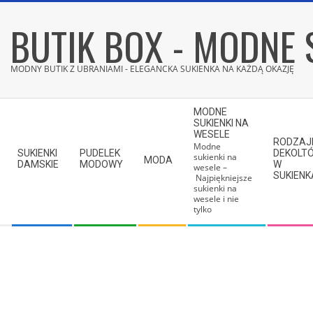
Skip
BUTIK BOX - MODNE 
to
content
MODNY BUTIK Z UBRANIAMI - ELEGANCKA SUKIENKA NA KAŻDĄ OKAZJĘ
Secondary
MODNE
Navigation
SUKIENKI NA
WESELE
Menu
RODZAJ
Modne
SUKIENKI
PUDELEK
DEKOLT
sukienki na
MODA
DAMSKIE
MODOWY
W
wesele –
SUKIEN
Najpiękniejsze
sukienki na
wesele i nie
tylko