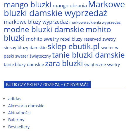
Markowe
mango bluzki
mango ubrania
bluzki damskie wyprzedaż
markowe bluzy wyprzedaż
markowe sukienki wyprzedaż
modne bluzki damskie
mohito
bluzki
mohito swetry
rebel bluzy
reserved swetry
sklep ebutik.pl
sinsay bluzy damskie
sweter w
tanie bluzki damskie
paski
sweter świąteczny
zara bluzki
tanie bluzy damskie
świąteczne swetry
BUTIK CZY SKLEP Z ODZIEŻĄ – CO BYBRAĆ?
adidas
Akcesoria damskie
Aktualności
Baleriny
Bestsellery