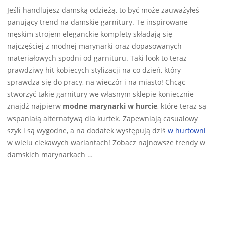
01-
Jeśli handlujesz damską odzieżą, to być może zauważyłeś
19
panujący trend na damskie garnitury. Te inspirowane
męskim strojem eleganckie komplety składają się
najczęściej z modnej marynarki oraz dopasowanych
materiałowych spodni od garnituru. Taki look to teraz
prawdziwy hit kobiecych stylizacji na co dzień, który
sprawdza się do pracy, na wieczór i na miasto! Chcąc
stworzyć takie garnitury we własnym sklepie koniecznie
znajdź najpierw
modne marynarki w hurcie
, które teraz są
wspaniałą alternatywą dla kurtek. Zapewniają casualowy
szyk i są wygodne, a na dodatek występują dziś
w hurtowni
w wielu ciekawych wariantach! Zobacz najnowsze trendy w
damskich marynarkach …