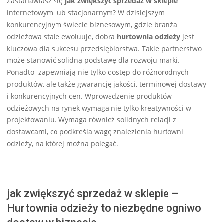
Zastanawiasz się
jak zwiększyć sprzedaż w sklepie
22
internetowym lub stacjonarnym? W dzisiejszym
konkurencyjnym świecie biznesowym, gdzie branża
odzieżowa stale ewoluuje, dobra
hurtownia odzieży
jest
kluczowa dla sukcesu przedsiębiorstwa. Takie partnerstwo
może stanowić solidną podstawę dla rozwoju marki.
Ponadto zapewniają nie tylko dostęp do różnorodnych
produktów, ale także gwarancję jakości, terminowej dostawy
i konkurencyjnych cen. Wprowadzenie produktów
odzieżowych na rynek wymaga nie tylko kreatywności w
projektowaniu. Wymaga również solidnych relacji z
dostawcami, co podkreśla wagę znalezienia hurtowni
odzieży, na której można polegać.
jak zwiększyć sprzedaż w sklepie –
Hurtownia odzieży to niezbędne ogniwo