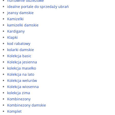
hurtownie odzieżowe
idealne portale do sprzedaży ubrań
jeansy damskie
Kamizelki
kamizelki damskie
Kardigany
Klapki
kod rabatowy
kolarki damskie
Kolekcja basic
Kolekcja jesienna
kolekcja masełko
Kolekcja na lato
Kolekcja welurów
Kolekcja wiosenna
kolekcja zima
Kombinezony
Kombinezony damskie
Komplet