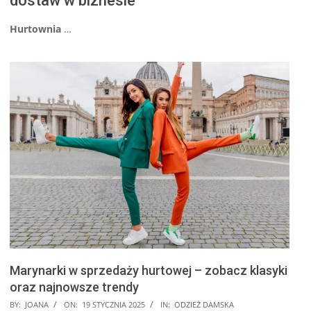
dostaw w biznesie
Hurtownia
…
Marynarki w sprzedaży hurtowej – zobacz klasyki
oraz najnowsze trendy
2025-
BY:
JOANA
ON:
19 STYCZNIA 2025
IN:
ODZIEŻ DAMSKA