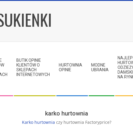
SUKIENKI
NAJLE
E
BUTIK OPINIE
HURTO
ÓW
KLIENTÓW O
HURTOWNIA
MODNE
ODZIEŻ
SKLEPACH
OPINIE
UBRANIA
DAMSKI
KACH
INTERNETOWYCH
NA RYN
karko hurtownia
Karko
hurtownia
czy hurtownia Factoryprice?