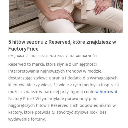
5 hitów sezonu z Reserved, które znajdziesz w
FactoryPrice
2025-
BY:
JOANA
ON:
16 STYCZNIA 2025
IN:
AKTUALNOŚCI
01-
Reserved to marka, która słynie z umiejętności
16
interpretowania najnowszych trendów w modzie,
dostarczając stylowe ubrania i dodatki dla wymagających
klientów. Ale czy wiesz, że wiele z tych modnych inspiracji
możesz znaleźć w bardziej przystępnej cenie
w hurtowni
Factory Price? W tym artykule porównamy pięć
najgorętszych hitów z Reserved z ich odpowiednikami w
Factory, które pozwolą Ci stworzyć stylowe looki bez
wydawania fortuny.