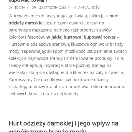
2025-
BY:
JOANA
ON:
23 STYCZNIA 2025
IN:
AKTUALNOŚCI
01-
Wprowadzenie do fascynującego świata, jakim jest
hurt
23
odzieży damskiej
, jest niczym otwarcie drzwi do
ogromnego magazynu pełnego różnorodnych stylów,
kolorów i fasonów.
W jakiej hurtowni kupować towar
–
Hurtownie odzieżowe stanowią kluczowe ogniwo w branży
mody, zapewniając sklepom możliwość uzupełnienia swoich
kolekcji o najnowsze trendy i zróżnicowane produkty. To tu
sklepy odnajdują inspiracje, które później trafiają na
wieszaki i stają się dostępne dla klientek na całym świecie.
Zapraszamy Cię do odkrycia, jak hurtownie odzieży
kształtują modowy krajobraz i umożliwiają skomponowanie
stylowych kreacji dla każdej kobiety.
Hurt odzieży damskiej i jego wpływ na
współczesną branżę mody