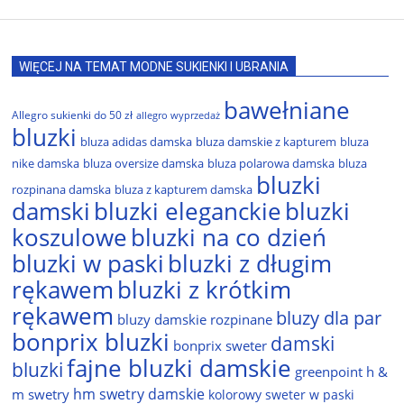
WIĘCEJ NA TEMAT MODNE SUKIENKI I UBRANIA
bawełniane
Allegro sukienki do 50 zł
allegro wyprzedaż
bluzki
bluza adidas damska
bluza damskie z kapturem
bluza
nike damska
bluza oversize damska
bluza polarowa damska
bluza
bluzki
rozpinana damska
bluza z kapturem damska
damski
bluzki eleganckie
bluzki
bluzki na co dzień
koszulowe
bluzki w paski
bluzki z długim
rękawem
bluzki z krótkim
rękawem
bluzy dla par
bluzy damskie rozpinane
bonprix bluzki
damski
bonprix sweter
fajne bluzki damskie
bluzki
greenpoint
h &
hm swetry damskie
m swetry
kolorowy sweter w paski