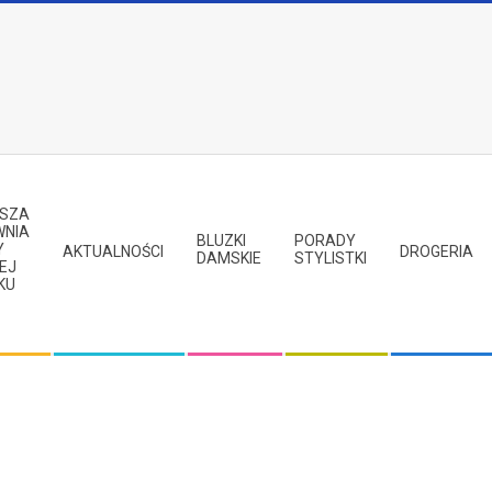
PSZA
WNIA
BLUZKI
PORADY
Y
AKTUALNOŚCI
DROGERIA
DAMSKIE
STYLISTKI
EJ
KU