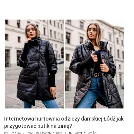
Internetowa hurtownia odzieży damskiej Łódź jak
przygotować butik na zimę?
2025-
BY:
JOANA
ON:
15 STYCZNIA 2025
IN:
AKTUALNOŚCI