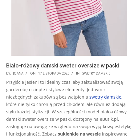
Biało-różowy damski sweter oversize w paski
2025-
BY:
JOANA
ON:
17 LISTOPADA 2025
IN:
SWETRY DAMSKIE
11-
Przyjście jesieni to idealny czas, aby zaktualizować swoją
17
garderobę o ciepłe i stylowe elementy. Jednym z
niezbędnych zakupów są bez wątpienia
swetry damskie
,
które nie tylko chronią przed chłodem, ale również dodają
stylu każdej stylizacji. W szczególności model biało-różowy
damski sweter oversize w paski, dostępny na eButik.pl,
zasługuje na uwagę ze względu na swoją wyjątkową estetykę
i funkcjonalność. Zobacz
sukienkie na wesele
inspirowane