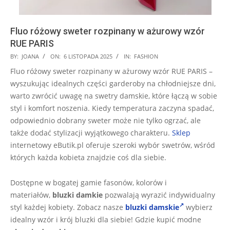
Fluo różowy sweter rozpinany w ażurowy wzór
RUE PARIS
2025-
BY:
JOANA
ON:
6 LISTOPADA 2025
IN:
FASHION
11-
Fluo różowy sweter rozpinany w ażurowy wzór RUE PARIS –
06
wyszukując idealnych części garderoby na chłodniejsze dni,
warto zwrócić uwagę na swetry damskie, które łączą w sobie
styl i komfort noszenia. Kiedy temperatura zaczyna spadać,
odpowiednio dobrany sweter może nie tylko ogrzać, ale
także dodać stylizacji wyjątkowego charakteru.
Sklep
internetowy eButik.pl oferuje szeroki wybór swetrów, wśród
których każda kobieta znajdzie coś dla siebie.
Dostępne w bogatej gamie fasonów, kolorów i
materiałów,
bluzki damkie
pozwalają wyrazić indywidualny
styl każdej kobiety. Zobacz nasze
bluzki damskie
wybierz
idealny wzór i krój bluzki dla siebie! Gdzie kupić modne