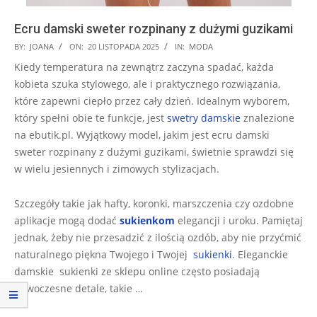
Ecru damski sweter rozpinany z dużymi guzikami
2025-
BY:
JOANA
ON:
20 LISTOPADA 2025
IN:
MODA
11-
Kiedy temperatura na zewnątrz zaczyna spadać, każda
20
kobieta szuka stylowego, ale i praktycznego rozwiązania,
które zapewni ciepło przez cały dzień. Idealnym wyborem,
który spełni obie te funkcje, jest
swetry damskie
znalezione
na ebutik.pl. Wyjątkowy model, jakim jest ecru damski
sweter rozpinany z dużymi guzikami, świetnie sprawdzi się
w wielu jesiennych i zimowych stylizacjach.
Szczegóły takie jak hafty, koronki, marszczenia czy ozdobne
aplikacje mogą dodać
sukienkom
elegancji i uroku. Pamiętaj
jednak, żeby nie przesadzić z ilością ozdób, aby nie przyćmić
naturalnego piękna Twojego i Twojej
sukienki
. Eleganckie
damskie sukienki ze sklepu online często posiadają
nowoczesne detale, takie …