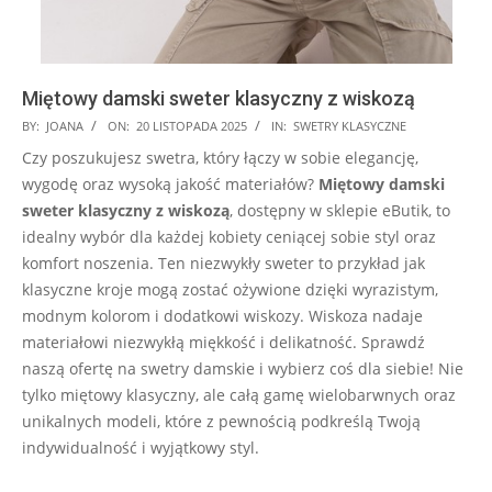
Miętowy damski sweter klasyczny z wiskozą
2025-
BY:
JOANA
ON:
20 LISTOPADA 2025
IN:
SWETRY KLASYCZNE
11-
Czy poszukujesz swetra, który łączy w sobie elegancję,
20
wygodę oraz wysoką jakość materiałów?
Miętowy damski
sweter klasyczny z wiskozą
, dostępny w sklepie eButik, to
idealny wybór dla każdej kobiety ceniącej sobie styl oraz
komfort noszenia. Ten niezwykły sweter to przykład jak
klasyczne kroje mogą zostać ożywione dzięki wyrazistym,
modnym kolorom i dodatkowi wiskozy. Wiskoza nadaje
materiałowi niezwykłą miękkość i delikatność. Sprawdź
naszą ofertę na swetry damskie i wybierz coś dla siebie! Nie
tylko miętowy klasyczny, ale całą gamę wielobarwnych oraz
unikalnych modeli, które z pewnością podkreślą Twoją
indywidualność i wyjątkowy styl.