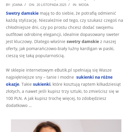
2025-
BY:
JOANA
ON:
20 LISTOPADA 2025
IN:
MODA
11-
Swetry damskie
mają to do siebie, że potrafią odmienić
20
każdą stylizację. Niezależnie od tego, czy szukasz czegoś na
chłodniejsze dni, czy po prostu chcesz dodać swojemu
outfitowi odrobinę elegancji, idealnie dopasowany sweter
jest kluczowy. Dlatego właśnie
swetry damskie
z naszej
oferty, jak pomarańczowo-biały luźny kardigan w paski,
cieszą się taką popularnością.
W sklepie internetowym eButik.pl spełniają się Wasze
najpiękniejsze sny – tanie i modne
sukienki na różne
okazje
. Takie
sukienki
, które kosztują raptem kilkadziesiąt
złotych, a nawet jeśli kupisz trzy sztuki, to zmieścisz się w
100 PLN. A jak kupisz trochę więcej, to zdobędziesz
dodatkowo …