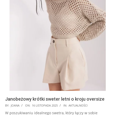
Janobeżowy krótki sweter letni o kroju oversize
2025-
BY:
JOANA
ON:
16 LISTOPADA 2025
IN:
AKTUALNOŚCI
11-
W poszukiwaniu idealnego swetra, który łączy w sobie