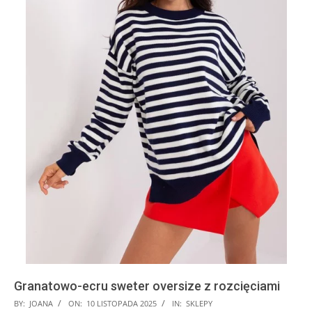
Granatowo-ecru sweter oversize z rozcięciami
2025-
BY:
JOANA
ON:
10 LISTOPADA 2025
IN:
SKLEPY