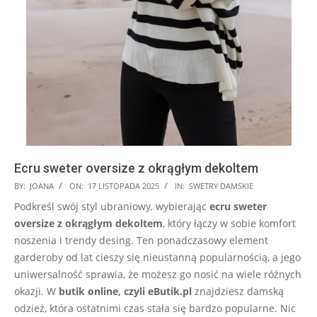
Ecru sweter oversize z okrągłym dekoltem
2025-
BY:
JOANA
ON:
17 LISTOPADA 2025
IN:
SWETRY DAMSKIE
11-
Podkreśl swój styl ubraniowy, wybierając
ecru sweter
17
oversize z okrągłym dekoltem
, który łączy w sobie komfort
noszenia i trendy desing. Ten ponadczasowy element
garderoby od lat cieszy się nieustanną popularnością, a jego
uniwersalność sprawia, że możesz go nosić na wiele różnych
okazji. W
butik online, czyli eButik.pl
znajdziesz damską
odzież, która ostatnimi czas stała się bardzo popularne. Nic