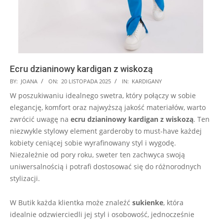
Ecru dzianinowy kardigan z wiskozą
2025-
BY:
JOANA
ON:
20 LISTOPADA 2025
IN:
KARDIGANY
11-
W poszukiwaniu idealnego swetra, który połączy w sobie
20
elegancję, komfort oraz najwyższą jakość materiałów, warto
zwrócić uwagę na
ecru dzianinowy kardigan z wiskozą
. Ten
niezwykle stylowy element garderoby to must-have każdej
kobiety ceniącej sobie wyrafinowany styl i wygodę.
Niezależnie od pory roku, sweter ten zachwyca swoją
uniwersalnością i potrafi dostosować się do różnorodnych
stylizacji.
W Butik każda klientka może znaleźć
sukienke
, która
idealnie odzwierciedli jej styl i osobowość, jednocześnie