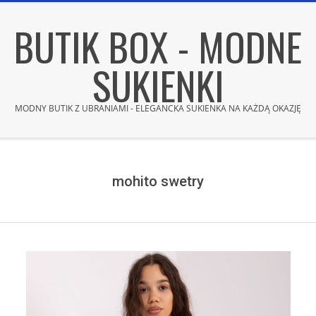
Skip
BUTIK BOX - MODNE
to
content
SUKIENKI
MODNY BUTIK Z UBRANIAMI - ELEGANCKA SUKIENKA NA KAŻDĄ OKAZJĘ
Secondary
Navigation
Menu
mohito swetry