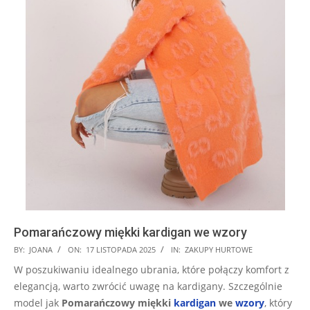
Pomarańczowy miękki kardigan we wzory
2025-
BY:
JOANA
ON:
17 LISTOPADA 2025
IN:
ZAKUPY HURTOWE
11-
W poszukiwaniu idealnego ubrania, które połączy komfort z
17
elegancją, warto zwrócić uwagę na kardigany. Szczególnie
model jak
Pomarańczowy miękki
kardigan
we
wzory
, który