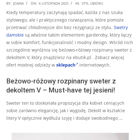
2025-
BY:
JOANA
ON:
6 LISTOPADA 2025
IN:
STYL UBIORU
11-
Kiedy temperatury zaczynają spadać, każda z nas szuka
06
stylowego, ale i praktycznego rozwiązania, które pomoże
przetrwać chłodniejsze dni bez rezygnacji ze stylu.
Swetry
damskie
są właśnie takim elementem garderoby, który łączy
w sobie komfort, funkcjonalność i modny design. Wśród nich
szczególnie wyróżnia się beżowo-różowy rozpinany sweter z
dekoltem V, który znajdziesz na ebutik.pl . Zobacz więcej
ofert modnej odzieży w
sklepach
internetowych.
Beżowo-różowy rozpinany sweter z
dekoltem V – Must-have tej jesieni!
Sweter ten to doskonała propozycja dla kobiet ceniących
sobie zarówno elegancję, jak i wygodę. Dekolt w kształcie
litery V optycznie wydłuża szyję i dodaje swobodnego …