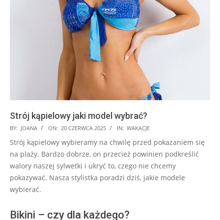
Strój kąpielowy jaki model wybrać?
2025-
BY:
JOANA
ON:
20 CZERWCA 2025
IN:
WAKACJE
06-
Strój kąpielowy wybieramy na chwilę przed pokazaniem się
20
na plaży. Bardzo dobrze, on przecież powinien podkreślić
walory naszej sylwetki i ukryć to, czego nie chcemy
pokazywać. Nasza stylistka poradzi dziś, jakie modele
wybierać.
Bikini – czy dla każdego?