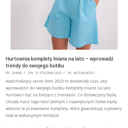
Hurtownia komplety lniane na lato – wprowadź
trendy do swojego butiku
2025-
BY:
JOANA
ON:
21 STYCZNIA 2025
IN:
AKTUALNOŚCI
01-
Nadchodzący sezon letni 2023 to doskonały czas, aby
21
wprowadzić do swojego butiku komplety lniane na lato
hurtowo i być na bieżąco z trendami. Co dziewczyny będą
chciały nosić tego lata? Jednym z największych hitów będą
właśnie te przewiewne komplety, które gwarantują szykowny
look w wakacyjnym klimacie.