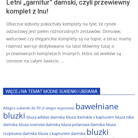
Letni „garnitur” damski, czyli przewiewny
komplet z lnu!
Obecnie kobiety pokochały komplety na tyle, że rynek
odzieżowy jest pełen różnorodnych zestawów. Dresowe,
welurowe czy eleganckie komplety są na topie, a teraz mamy
również wersje dedykowane na lato! Mówimy tutaj o
przewiewnych kompletach lnianych, które od wieków są
cenione na całym świecie. …
WIĘCEJ NA TEMAT MODNE SUKIENKI I UBRANIA
bawełniane
Allegro sukienki do 50 zł
allegro wyprzedaż
bluzki
bluza adidas damska
bluza damskie z kapturem
bluza nike
damska
bluza oversize damska
bluza polarowa damska
bluza
bluzki
rozpinana damska
bluza z kapturem damska