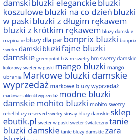
damski
bluzki eleganckie
bluzki
bluzki na co dzień
bluzki
koszulowe
w paski
bluzki z długim rękawem
bluzki z krótkim rękawem
bluzy damskie
bonprix bluzki
bluzy dla par
rozpinane
bonprix
fajne bluzki
damski bluzki
sweter
damskie
hm swetry damskie
greenpoint
h & m swetry
mango bluzki
mango
kolorowy sweter w paski
Markowe bluzki damskie
ubrania
wyprzedaż
markowe bluzy wyprzedaż
modne bluzki
markowe sukienki wyprzedaż
damskie
mohito bluzki
mohito swetry
sklep
rebel bluzy
reserved swetry
sinsay bluzy damskie
ebutik.pl
tanie
sweter w paski
sweter świąteczny
bluzki damskie
zara
tanie bluzy damskie
bluzki