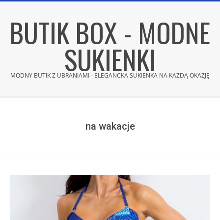
Skip
BUTIK BOX - MODNE
to
content
SUKIENKI
MODNY BUTIK Z UBRANIAMI - ELEGANCKA SUKIENKA NA KAŻDĄ OKAZJĘ
Secondary
Navigation
Menu
na wakacje