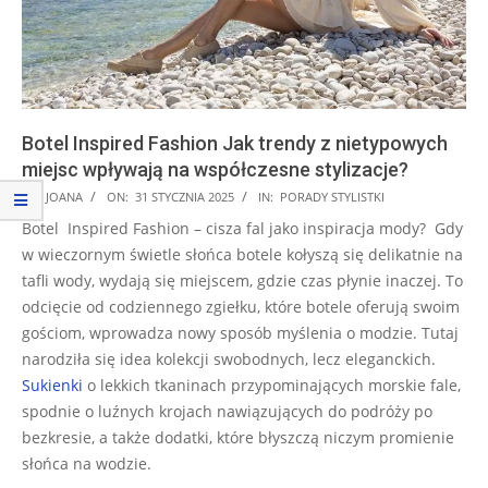
Botel Inspired Fashion Jak trendy z nietypowych
miejsc wpływają na współczesne stylizacje?
2025-
BY:
JOANA
ON:
31 STYCZNIA 2025
IN:
PORADY STYLISTKI
01-
Botel Inspired Fashion – cisza fal jako inspiracja mody? Gdy
31
w wieczornym świetle słońca botele kołyszą się delikatnie na
tafli wody, wydają się miejscem, gdzie czas płynie inaczej. To
odcięcie od codziennego zgiełku, które botele oferują swoim
gościom, wprowadza nowy sposób myślenia o modzie. Tutaj
narodziła się idea kolekcji swobodnych, lecz eleganckich.
Sukienki
o lekkich tkaninach przypominających morskie fale,
spodnie o luźnych krojach nawiązujących do podróży po
bezkresie, a także dodatki, które błyszczą niczym promienie
słońca na wodzie.