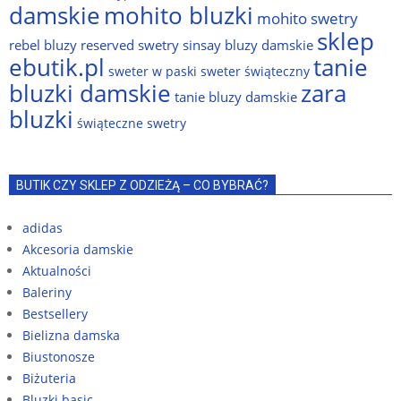
damskie
mohito bluzki
mohito swetry
sklep
rebel bluzy
reserved swetry
sinsay bluzy damskie
ebutik.pl
tanie
sweter w paski
sweter świąteczny
bluzki damskie
zara
tanie bluzy damskie
bluzki
świąteczne swetry
BUTIK CZY SKLEP Z ODZIEŻĄ – CO BYBRAĆ?
adidas
Akcesoria damskie
Aktualności
Baleriny
Bestsellery
Bielizna damska
Biustonosze
Biżuteria
Bluzki basic