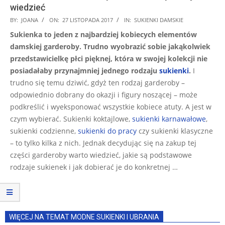
wiedzieć
2017-
BY:
JOANA
ON:
27 LISTOPADA 2017
IN:
SUKIENKI DAMSKIE
11-
Sukienka to jeden z najbardziej kobiecych elementów
27
damskiej garderoby. Trudno wyobrazić sobie jakąkolwiek
przedstawicielkę płci pięknej, która w swojej kolekcji nie
posiadałaby przynajmniej jednego rodzaju
sukienki
.
I
trudno się temu dziwić, gdyż ten rodzaj garderoby –
odpowiednio dobrany do okazji i figury noszącej – może
podkreślić i wyeksponować wszystkie kobiece atuty. A jest w
czym wybierać. Sukienki koktajlowe,
sukienki karnawałowe
,
sukienki codzienne,
sukienki do pracy
czy sukienki klasyczne
– to tylko kilka z nich. Jednak decydując się na zakup tej
części garderoby warto wiedzieć, jakie są podstawowe
rodzaje sukienek i jak dobierać je do konkretnej …
WIĘCEJ NA TEMAT MODNE SUKIENKI I UBRANIA