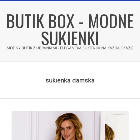
Skip
BUTIK BOX - MODNE
to
content
SUKIENKI
MODNY BUTIK Z UBRANIAMI - ELEGANCKA SUKIENKA NA KAŻDĄ OKAZJĘ
Secondary
Navigation
Menu
sukienka damska