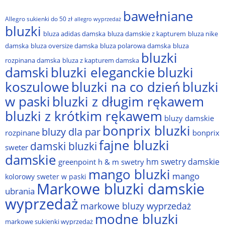
bawełniane
Allegro sukienki do 50 zł
allegro wyprzedaż
bluzki
bluza adidas damska
bluza damskie z kapturem
bluza nike
damska
bluza oversize damska
bluza polarowa damska
bluza
bluzki
rozpinana damska
bluza z kapturem damska
damski
bluzki eleganckie
bluzki
bluzki na co dzień
bluzki
koszulowe
w paski
bluzki z długim rękawem
bluzki z krótkim rękawem
bluzy damskie
bonprix bluzki
bluzy dla par
rozpinane
bonprix
fajne bluzki
damski bluzki
sweter
damskie
hm swetry damskie
greenpoint
h & m swetry
mango bluzki
mango
kolorowy sweter w paski
Markowe bluzki damskie
ubrania
wyprzedaż
markowe bluzy wyprzedaż
modne bluzki
markowe sukienki wyprzedaż