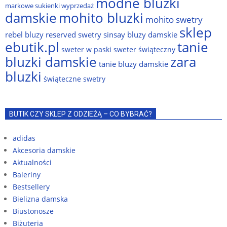
modne bluzki
markowe sukienki wyprzedaż
damskie
mohito bluzki
mohito swetry
sklep
rebel bluzy
reserved swetry
sinsay bluzy damskie
ebutik.pl
tanie
sweter w paski
sweter świąteczny
bluzki damskie
zara
tanie bluzy damskie
bluzki
świąteczne swetry
BUTIK CZY SKLEP Z ODZIEŻĄ – CO BYBRAĆ?
adidas
Akcesoria damskie
Aktualności
Baleriny
Bestsellery
Bielizna damska
Biustonosze
Biżuteria