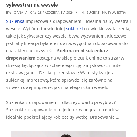
sylwestra i na wesele
2024-
BY:
JOANA
ON:
28 PAŹDZIERNIKA 2024
IN:
SUKIENKI NA SYLWESTRA
10-
Sukienka
imprezowa z drapowaniem – idealna na Sylwestra i
28
wesele. Wybór odpowiedniej
sukienki
na wielkie wydarzenia,
takie jak Sylwester czy wesele, bywa wyzwaniem. Kluczowe
jest, aby kreacja była efektowna, wygodna i dopasowana do
charakteru uroczystości.
Srebrna mini sukienka z
drapowaniem
dostępna w sklepie Butik online to strzał w
dziesiątkę, łącząca w sobie elegancję, zmysłowość i nutę
ekstrawagancji. Dzisiaj przedstawię Wam stylizacje z
sukienką imprezową, która sprawdzi się zarówno na
sylwestrowej imprezie, jak i na eleganckim weselu.
Sukienka z drapowaniem – dlaczego warto ją wybrać?
Sukienki z drapowaniem to jeden z wiodących trendów,
idealnie podkreślający kobiecą sylwetkę. Drapowanie …