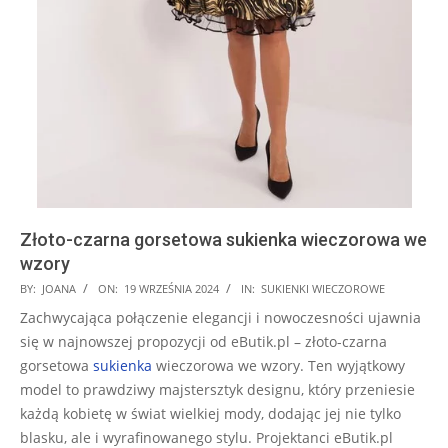
Złoto-czarna gorsetowa sukienka wieczorowa we
wzory
2024-
BY:
JOANA
ON:
19 WRZEŚNIA 2024
IN:
SUKIENKI WIECZOROWE
09-
Zachwycająca połączenie elegancji i nowoczesności ujawnia
19
się w najnowszej propozycji od eButik.pl – złoto-czarna
gorsetowa
sukienka
wieczorowa we wzory. Ten wyjątkowy
model to prawdziwy majstersztyk designu, który przeniesie
każdą kobietę w świat wielkiej mody, dodając jej nie tylko
blasku, ale i wyrafinowanego stylu. Projektanci eButik.pl