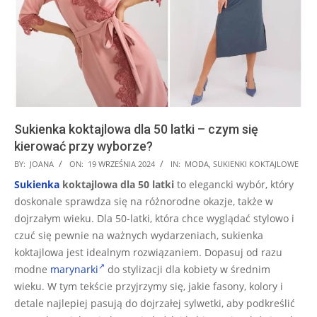
Sukienka koktajlowa dla 50 latki – czym się
kierować przy wyborze?
2024-
BY:
JOANA
ON:
19 WRZEŚNIA 2024
IN:
MODA
,
SUKIENKI KOKTAJLOWE
09-
Sukienka
koktajlowa dla 50 latki
to elegancki wybór, który
19
doskonale sprawdza się na różnorodne okazje, także w
dojrzałym wieku. Dla 50-latki, która chce wyglądać stylowo i
czuć się pewnie na ważnych wydarzeniach, sukienka
koktajlowa jest idealnym rozwiązaniem. Dopasuj od razu
modne
marynarki
do stylizacji dla kobiety w średnim
wieku. W tym tekście przyjrzymy się, jakie fasony, kolory i
detale najlepiej pasują do dojrzałej sylwetki, aby podkreślić