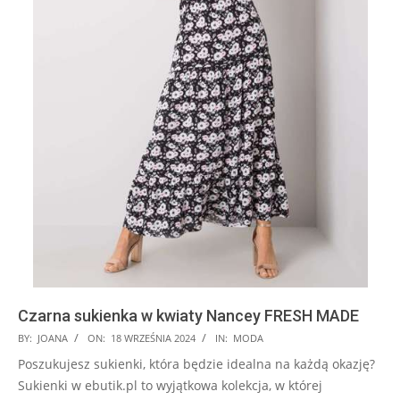
Czarna sukienka w kwiaty Nancey FRESH MADE
2024-
BY:
JOANA
ON:
18 WRZEŚNIA 2024
IN:
MODA
09-
Poszukujesz sukienki, która będzie idealna na każdą okazję?
18
Sukienki w ebutik.pl to wyjątkowa kolekcja, w której