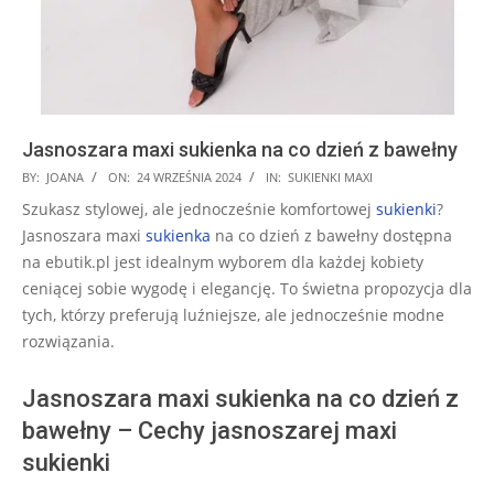
Jasnoszara maxi sukienka na co dzień z bawełny
2024-
BY:
JOANA
ON:
24 WRZEŚNIA 2024
IN:
SUKIENKI MAXI
09-
Szukasz stylowej, ale jednocześnie komfortowej
sukienki
?
24
Jasnoszara maxi
sukienka
na co dzień z bawełny dostępna
na ebutik.pl jest idealnym wyborem dla każdej kobiety
ceniącej sobie wygodę i elegancję. To świetna propozycja dla
tych, którzy preferują luźniejsze, ale jednocześnie modne
rozwiązania.
Jasnoszara maxi sukienka na co dzień z
bawełny – Cechy jasnoszarej maxi
sukienki