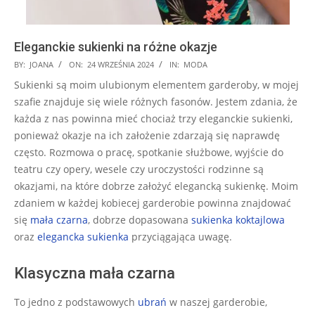
Eleganckie sukienki na różne okazje
2024-
BY:
JOANA
ON:
24 WRZEŚNIA 2024
IN:
MODA
09-
Sukienki są moim ulubionym elementem garderoby, w mojej
24
szafie znajduje się wiele różnych fasonów. Jestem zdania, że
każda z nas powinna mieć chociaż trzy eleganckie sukienki,
ponieważ okazje na ich założenie zdarzają się naprawdę
często. Rozmowa o pracę, spotkanie służbowe, wyjście do
teatru czy opery, wesele czy uroczystości rodzinne są
okazjami, na które dobrze założyć elegancką sukienkę. Moim
zdaniem w każdej kobiecej garderobie powinna znajdować
się
mała czarna
, dobrze dopasowana
sukienka koktajlowa
oraz
elegancka sukienka
przyciągająca uwagę.
Klasyczna mała czarna
To jedno z podstawowych
ubrań
w naszej garderobie,