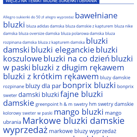
WIĘCEJ NA TEMAT MODNE SUKIENKI I UBRANIA
bawełniane
Allegro sukienki do 50 zł
allegro wyprzedaż
bluzki
bluza adidas damska
bluza damskie z kapturem
bluza nike
damska
bluza oversize damska
bluza polarowa damska
bluza
bluzki
rozpinana damska
bluza z kapturem damska
damski
bluzki eleganckie
bluzki
bluzki na co dzień
bluzki
koszulowe
w paski
bluzki z długim rękawem
bluzki z krótkim rękawem
bluzy damskie
bonprix bluzki
bluzy dla par
rozpinane
bonprix
fajne bluzki
damski bluzki
sweter
damskie
hm swetry damskie
greenpoint
h & m swetry
mango bluzki
mango
kolorowy sweter w paski
Markowe bluzki damskie
ubrania
wyprzedaż
markowe bluzy wyprzedaż