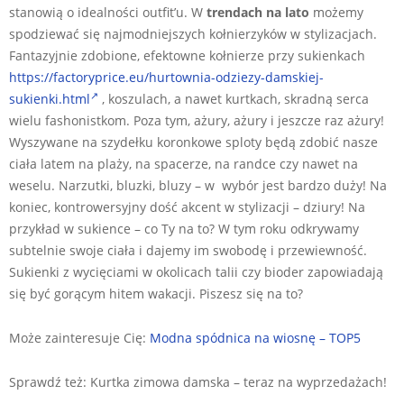
stanowią o idealności outfit’u. W
trendach na lato
możemy
spodziewać się najmodniejszych kołnierzyków w stylizacjach.
Fantazyjnie zdobione, efektowne kołnierze przy sukienkach
https://factoryprice.eu/hurtownia-odziezy-damskiej-
sukienki.html
, koszulach, a nawet kurtkach, skradną serca
wielu fashonistkom. Poza tym, ażury, ażury i jeszcze raz ażury!
Wyszywane na szydełku koronkowe sploty będą zdobić nasze
ciała latem na plaży, na spacerze, na randce czy nawet na
weselu. Narzutki, bluzki, bluzy – w wybór jest bardzo duży! Na
koniec, kontrowersyjny dość akcent w stylizacji – dziury! Na
przykład w sukience – co Ty na to? W tym roku odkrywamy
subtelnie swoje ciała i dajemy im swobodę i przewiewność.
Sukienki z wycięciami w okolicach talii czy bioder zapowiadają
się być gorącym hitem wakacji. Piszesz się na to?
Może zainteresuje Cię:
Modna spódnica na wiosnę – TOP5
Sprawdź też: Kurtka zimowa damska – teraz na wyprzedażach!