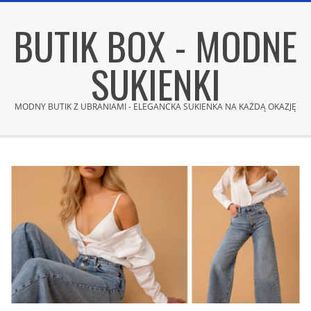
Skip
BUTIK BOX - MODNE
to
content
SUKIENKI
MODNY BUTIK Z UBRANIAMI - ELEGANCKA SUKIENKA NA KAŻDĄ OKAZJĘ
Secondary
Navigation
Menu