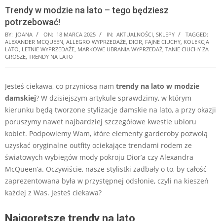
Trendy w modzie na lato – tego będziesz
potrzebować!
BY:
JOANA
ON:
18 MARCA 2025
IN:
AKTUALNOŚCI
,
SKLEPY
TAGGED:
ALEXANDER MCQUEEN
,
ALLEGRO WYPRZEDAŻE
,
DIOR
,
FAJNE CIUCHY
,
KOLEKCJA
LATO
,
LETNIE WYPRZEDAŻE
,
MARKOWE UBRANIA WYPRZEDAŻ
,
TANIE CIUCHY ZA
GROSZE
,
TRENDY NA LATO
Jesteś ciekawa, co przyniosą nam
trendy na lato
w modzie
damskiej
? W dzisiejszym artykule sprawdzimy, w którym
kierunku będą tworzone stylizacje damskie na lato, a przy okazji
poruszymy nawet najbardziej szczegółowe kwestie ubioru
kobiet. Podpowiemy Wam, które elementy garderoby pozwolą
uzyskać oryginalne outfity ociekające trendami rodem ze
światowych wybiegów mody pokroju Dior’a czy Alexandra
McQueen’a. Oczywiście, nasze stylistki zadbały o to, by całość
zaprezentowana była w przystępnej odsłonie, czyli na kieszeń
każdej z Was. Jesteś ciekawa?
Najgorętsze trendy na lato