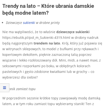
Trendy na lato – Które ubrania damskie
będą modne latem?
Dziewczęce
sukienki
w drobne printy
Nie ma wątpliwości, że to właśnie
dziewczęce sukienki
https://ebutik.pl/pol_m_Sukienki-4319.html w drobny nadruk
będą najgorętszym
trendem na lato
. Krój, który już pojawia się
w witrynach sklepowych, to model z bufkami przy rękawach i
kopertowym dekoltem, pięknie zaznaczoną talią poprzez
wiązanie i lekko rozkloszowany dół. Mini, midi, a nawet maxi, z
seksownymi rozporkami po boku, w obłędnych kolorach
pastelowych i gęsto zdobione kwiatkami lub w grochy – co
wybierzesz dla siebie?
Stanik zamiast topu
W poprzednim sezonie krótkie topy zawojowały modę damską
latem, a w tym roku zamiast topu wybieramy stanik! Ten z