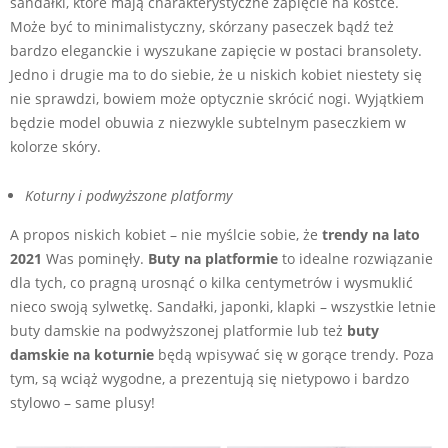
sandałki, które mają charakterystyczne zapięcie na kostce.
Może być to minimalistyczny, skórzany paseczek bądź też
bardzo eleganckie i wyszukane zapięcie w postaci bransolety.
Jedno i drugie ma to do siebie, że u niskich kobiet niestety się
nie sprawdzi, bowiem może optycznie skrócić nogi. Wyjątkiem
będzie model obuwia z niezwykle subtelnym paseczkiem w
kolorze skóry.
Koturny i podwyższone platformy
A propos niskich kobiet – nie myślcie sobie, że
trendy na lato
2021
Was pominęły.
Buty na platformie
to idealne rozwiązanie
dla tych, co pragną urosnąć o kilka centymetrów i wysmuklić
nieco swoją sylwetkę. Sandałki, japonki, klapki – wszystkie letnie
buty damskie na podwyższonej platformie lub też
buty
damskie na koturnie
będą wpisywać się w gorące trendy. Poza
tym, są wciąż wygodne, a prezentują się nietypowo i bardzo
stylowo – same plusy!