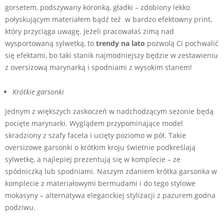
gorsetem, podszywany koronką, gładki – zdobiony lekko
połyskującym materiałem bądź też w bardzo efektowny print,
który przyciąga uwagę. Jeżeli pracowałaś zimą nad
wysportowaną sylwetką, to
trendy na lato
pozwolą Ci pochwalić
się efektami, bo taki stanik najmodniejszy będzie w zestawieniu
z oversizową marynarką i spodniami z wysokim stanem!
Krótkie garsonki
Jednym z większych zaskoczeń w nadchodzącym sezonie będą
pocięte marynarki. Wyglądem przypominające model
skradziony z szafy faceta i ucięty poziomo w pół. Takie
oversizowe garsonki o krótkim kroju świetnie podkreślają
sylwetkę, a najlepiej prezentują się w komplecie – ze
spódniczką lub spodniami. Naszym zdaniem krótka garsonka w
komplecie z materiałowymi bermudami i do tego stylowe
mokasyny – alternatywa eleganckiej stylizacji z pazurem godna
podziwu.