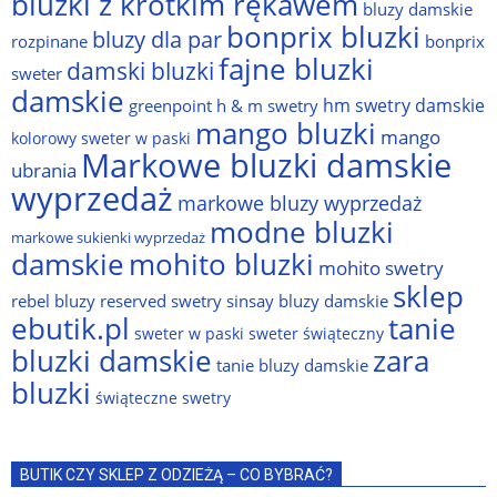
bluzki z krótkim rękawem
bluzy damskie
bonprix bluzki
bluzy dla par
rozpinane
bonprix
fajne bluzki
damski bluzki
sweter
damskie
hm swetry damskie
greenpoint
h & m swetry
mango bluzki
mango
kolorowy sweter w paski
Markowe bluzki damskie
ubrania
wyprzedaż
markowe bluzy wyprzedaż
modne bluzki
markowe sukienki wyprzedaż
damskie
mohito bluzki
mohito swetry
sklep
rebel bluzy
reserved swetry
sinsay bluzy damskie
ebutik.pl
tanie
sweter w paski
sweter świąteczny
bluzki damskie
zara
tanie bluzy damskie
bluzki
świąteczne swetry
BUTIK CZY SKLEP Z ODZIEŻĄ – CO BYBRAĆ?