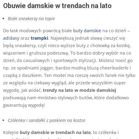
Obuwie damskie w trendach na lato
Białe sneakersy na topie
Do łask modowych powrócą białe
buty damskie
na co dzień –
adidasy
oraz
trampki
. Największą jednak sławą cieszyć się
będą sneakersy, czyli nieco wyższe buty z cholewką za kostkę,
wiązaniem i grubsza podeszwą. To bardzo dobry wybór na co
dzień, do casualowych i sportowych stylizacji. Możesz nosić go
np. ze spodniami jogger, bardzo modną bluzą cheerleaderki i
czapką z daszkiem. Ten model ma rzeszę swoich fanek nie tylko
ze względu na ciekawy wygląd, ale przede wszystkim super
wygodę. Jak widać,
trendy na lato w modzie damskiej
podsuwają nam mnóstwo stylowych butów, które dodatkowo
gwarantują wygodę!
Czółenka i sandałki z paskiem na kostce
Kolejne
buty damskie w trendach na lato
, to czółenka i