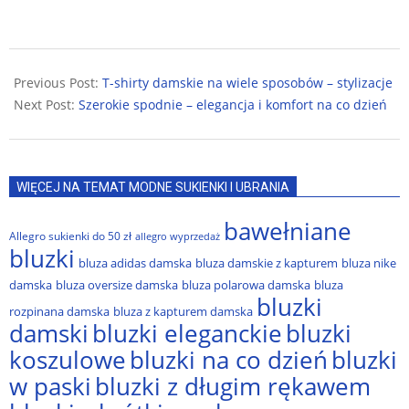
2025-
03-
Previous Post:
T-shirty damskie na wiele sposobów – stylizacje
18
Next Post:
Szerokie spodnie – elegancja i komfort na co dzień
WIĘCEJ NA TEMAT MODNE SUKIENKI I UBRANIA
bawełniane
Allegro sukienki do 50 zł
allegro wyprzedaż
bluzki
bluza adidas damska
bluza damskie z kapturem
bluza nike
damska
bluza oversize damska
bluza polarowa damska
bluza
bluzki
rozpinana damska
bluza z kapturem damska
damski
bluzki eleganckie
bluzki
bluzki na co dzień
bluzki
koszulowe
w paski
bluzki z długim rękawem