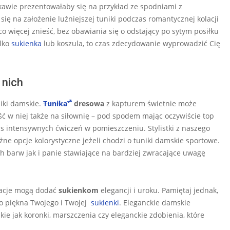
iekawie prezentowałaby się na przykład ze spodniami z
 się na założenie luźniejszej tuniki podczas romantycznej kolacji
o więcej znieść, bez obawiania się o odstający po sytym posiłku
ylko
sukienka
lub koszula, to czas zdecydowanie wyprowadzić Cię
 nich
niki damskie.
Tunika
dresowa
z kapturem świetnie może
ść w niej także na siłownię – pod spodem mając oczywiście top
zas intensywnych ćwiczeń w pomieszczeniu. Stylistki z naszego
ne opcje kolorystyczne jeżeli chodzi o tuniki damskie sportowe.
ch barw jak i panie stawiające na bardziej zwracające uwagę
ikacje mogą dodać
sukienkom
elegancji i uroku. Pamiętaj jednak,
go piękna Twojego i Twojej
sukienki
. Eleganckie damskie
kie jak koronki, marszczenia czy eleganckie zdobienia, które