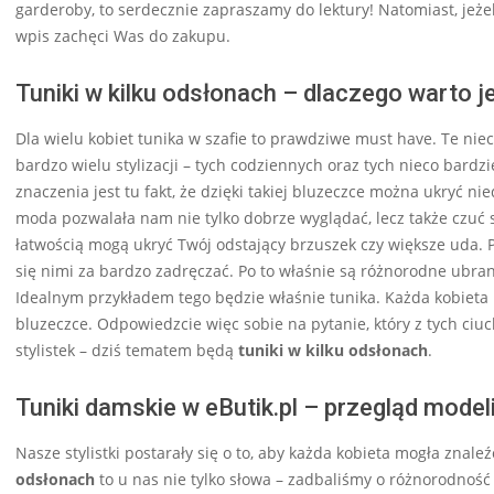
garderoby, to serdecznie zapraszamy do lektury! Natomiast, jeżel
wpis zachęci Was do zakupu.
Tuniki w kilku odsłonach – dlaczego warto j
Dla wielu kobiet tunika w szafie to prawdziwe must have. Te niec
bardzo wielu stylizacji – tych codziennych oraz tych nieco bardzi
znaczenia jest tu fakt, że dzięki takiej bluzeczce można ukryć nie
moda pozwalała nam nie tylko dobrze wyglądać, lecz także czuć s
łatwością mogą ukryć Twój odstający brzuszek czy większe uda. P
się nimi za bardzo zadręczać. Po to właśnie są różnorodne ubran
Idealnym przykładem tego będzie właśnie tunika. Każda kobieta m
bluzeczce. Odpowiedzcie więc sobie na pytanie, który z tych ciu
stylistek – dziś tematem będą
tuniki w kilku odsłonach
.
Tuniki damskie w eButik.pl – przegląd model
Nasze stylistki postarały się o to, aby każda kobieta mogła znale
odsłonach
to u nas nie tylko słowa – zadbaliśmy o różnorodność