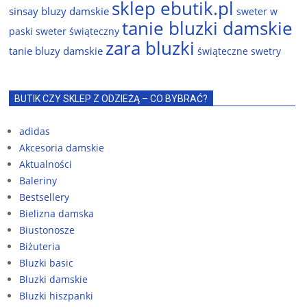
sklep ebutik.pl
sinsay bluzy damskie
sweter w
tanie bluzki damskie
paski
sweter świąteczny
zara bluzki
tanie bluzy damskie
świąteczne swetry
BUTIK CZY SKLEP Z ODZIEŻĄ – CO BYBRAĆ?
adidas
Akcesoria damskie
Aktualności
Baleriny
Bestsellery
Bielizna damska
Biustonosze
Biżuteria
Bluzki basic
Bluzki damskie
Bluzki hiszpanki