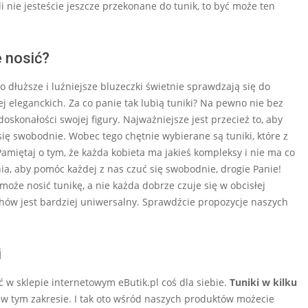
i nie jesteście jeszcze przekonane do tunik, to być może ten
e nosić?
o dłuższe i luźniejsze bluzeczki świetnie sprawdzają się do
ej eleganckich. Za co panie tak lubią tuniki? Na pewno nie bez
doskonałości swojej figury. Najważniejsze jest przecież to, aby
ię swobodnie. Wobec tego chętnie wybierane są tuniki, które z
amiętaj o tym, że każda kobieta ma jakieś kompleksy i nie ma co
ia, aby pomóc każdej z nas czuć się swobodnie, drogie Panie!
oże nosić tunikę, a nie każda dobrze czuje się w obcisłej
chów jest bardziej uniwersalny. Sprawdźcie propozycje naszych
i
źć w sklepie internetowym eButik.pl coś dla siebie.
Tuniki w kilku
 w tym zakresie. I tak oto wśród naszych produktów możecie