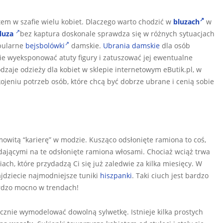
em w szafie wielu kobiet. Dlaczego warto chodzić w
bluzach
w
bluza
bez kaptura doskonale sprawdza się w różnych sytuacjach
opularne
bejsbolówki
damskie.
Ubrania damskie
dla osób
ie wyeksponować atuty figury i zatuszować jej ewentualne
dzaje odzieży dla kobiet w sklepie internetowym eButik.pl, w
ojeniu potrzeb osób, które chcą być dobrze ubrane i cenią sobie
mowitą “karierę” w modzie. Kusząco odsłonięte ramiona to coś,
ającymi na te odsłonięte ramiona włosami. Chociaż wciąż trwa
ach, które przydadzą Ci się już zaledwie za kilka miesięcy. W
jdziecie najmodniejsze tuniki
hiszpanki
. Taki ciuch jest bardzo
ardzo mocno w trendach!
ycznie wymodelować dowolną sylwetkę. Istnieje kilka prostych