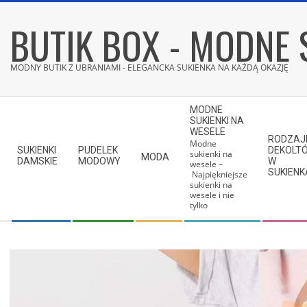
Skip
BUTIK BOX - MODNE 
to
content
MODNY BUTIK Z UBRANIAMI - ELEGANCKA SUKIENKA NA KAŻDĄ OKAZJĘ
Secondary
MODNE
Navigation
SUKIENKI NA
WESELE
Menu
RODZAJ
Modne
SUKIENKI
PUDELEK
DEKOLT
sukienki na
MODA
DAMSKIE
MODOWY
W
wesele –
SUKIEN
Najpiękniejsze
sukienki na
wesele i nie
tylko