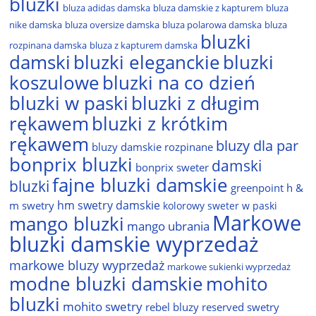
bluzki
bluza adidas damska
bluza damskie z kapturem
bluza
nike damska
bluza oversize damska
bluza polarowa damska
bluza
bluzki
rozpinana damska
bluza z kapturem damska
damski
bluzki eleganckie
bluzki
bluzki na co dzień
koszulowe
bluzki w paski
bluzki z długim
rękawem
bluzki z krótkim
rękawem
bluzy dla par
bluzy damskie rozpinane
bonprix bluzki
damski
bonprix sweter
fajne bluzki damskie
bluzki
greenpoint
h &
hm swetry damskie
m swetry
kolorowy sweter w paski
Markowe
mango bluzki
mango ubrania
bluzki damskie wyprzedaż
markowe bluzy wyprzedaż
markowe sukienki wyprzedaż
modne bluzki damskie
mohito
bluzki
mohito swetry
rebel bluzy
reserved swetry