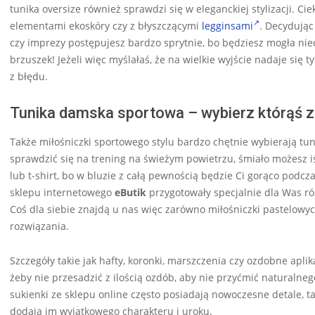
tunika oversize również sprawdzi się w eleganckiej stylizacji. C
elementami ekoskóry czy z błyszczącymi
legginsami
. Decydując
czy imprezy postępujesz bardzo sprytnie, bo będziesz mogła niec
brzuszek! Jeżeli więc myślałaś, że na wielkie wyjście nadaje się t
z błędu.
Tunika damska sportowa – wybierz którąś z
Także miłośniczki sportowego stylu bardzo chętnie wybierają tu
sprawdzić się na trening na świeżym powietrzu, śmiało możesz i
lub t-shirt, bo w bluzie z całą pewnością będzie Ci gorąco podc
sklepu internetowego
eButik
przygotowały specjalnie dla Was róż
Coś dla siebie znajdą u nas więc zarówno miłośniczki pastelowy
rozwiązania.
Szczegóły takie jak hafty, koronki, marszczenia czy ozdobne apl
żeby nie przesadzić z ilością ozdób, aby nie przyćmić naturalne
sukienki ze sklepu online często posiadają nowoczesne detale, ta
dodają im wyjątkowego charakteru i uroku.