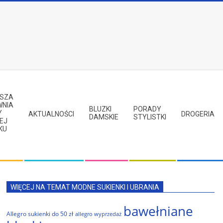
PSZA
WNIA
BLUZKI
PORADY
Y
AKTUALNOŚCI
DROGERIA
DAMSKIE
STYLISTKI
EJ
KU
WIĘCEJ NA TEMAT MODNE SUKIENKI I UBRANIA
bawełniane
Allegro sukienki do 50 zł
allegro wyprzedaż