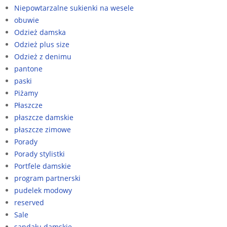
Niepowtarzalne sukienki na wesele
obuwie
Odzież damska
Odzież plus size
Odzież z denimu
pantone
paski
Piżamy
Płaszcze
płaszcze damskie
płaszcze zimowe
Porady
Porady stylistki
Portfele damskie
program partnerski
pudelek modowy
reserved
Sale
sandału damskie