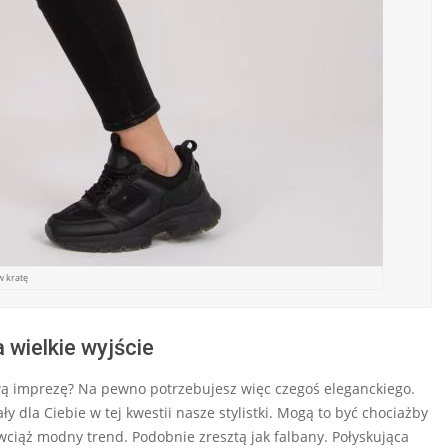
w kratę
 wielkie wyjście
ową imprezę? Na pewno potrzebujesz więc czegoś eleganckiego.
y dla Ciebie w tej kwestii nasze stylistki. Mogą to być chociażby
ciąż modny trend. Podobnie zresztą jak falbany. Połyskująca