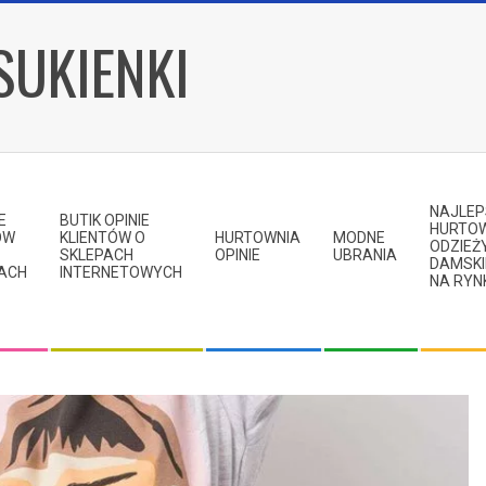
SUKIENKI
NAJLE
E
BUTIK OPINIE
HURTO
ÓW
KLIENTÓW O
HURTOWNIA
MODNE
ODZIEŻ
SKLEPACH
OPINIE
UBRANIA
DAMSKI
KACH
INTERNETOWYCH
NA RYN