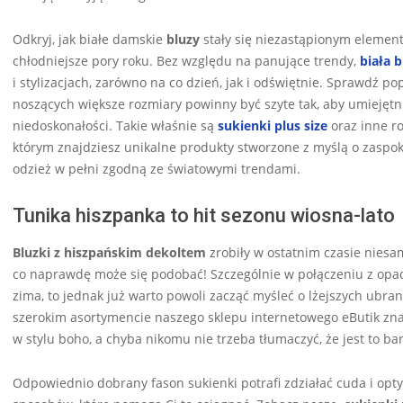
Odkryj, jak białe damskie
bluzy
stały się niezastąpionym element
chłodniejsze pory roku. Bez względu na panujące trendy,
biała 
i stylizacjach, zarówno na co dzień, jak i odświętnie. Sprawdź p
noszących większe rozmiary powinny być szyte tak, aby umiejętn
niedoskonałości. Takie właśnie są
sukienki plus size
oraz inne ro
którym znajdziesz unikalne produkty stworzone z myślą o zaspok
odzież w pełni zgodną ze światowymi trendami.
Tunika hiszpanka to hit sezonu wiosna-lato
Bluzki z hiszpańskim dekoltem
zrobiły w ostatnim czasie niesa
co naprawdę może się podobać! Szczególnie w połączeniu z opad
zima, to jednak już warto powoli zacząć myśleć o lżejszych ubrani
szerokim asortymencie naszego sklepu internetowego eButik zna
w stylu boho, a chyba nikomu nie trzeba tłumaczyć, że jest to b
Odpowiednio dobrany fason sukienki potrafi zdziałać cuda i opt