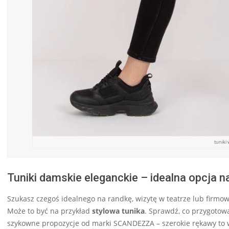
tuniki 
Tuniki damskie eleganckie – idealna opcja na
Szukasz czegoś idealnego na randkę, wizytę w teatrze lub firm
Może to być na przykład
stylowa tunika
. Sprawdź, co przygotował
szykowne propozycje od marki SCANDEZZA – szerokie rękawy to w