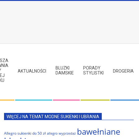
PSZA
WNIA
BLUZKI
PORADY
Y
AKTUALNOŚCI
DROGERIA
DAMSKIE
STYLISTKI
EJ
KU
WIĘCEJ NA TEMAT MODNE SUKIENKI I UBRANIA
bawełniane
Allegro sukienki do 50 zł
allegro wyprzedaż