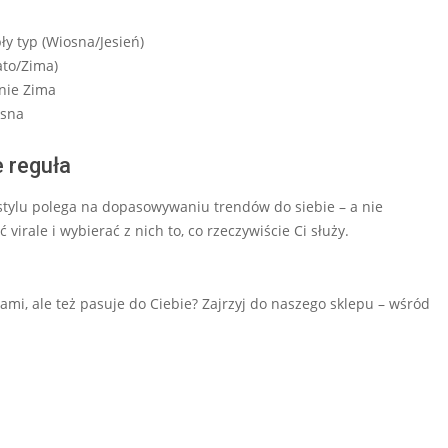
ły typ (Wiosna/Jesień)
ato/Zima)
nie Zima
osna
e reguła
tylu polega na dopasowywaniu trendów do siebie – a nie
virale i wybierać z nich to, co rzeczywiście Ci służy.
mi, ale też pasuje do Ciebie? Zajrzyj do naszego sklepu – wśród