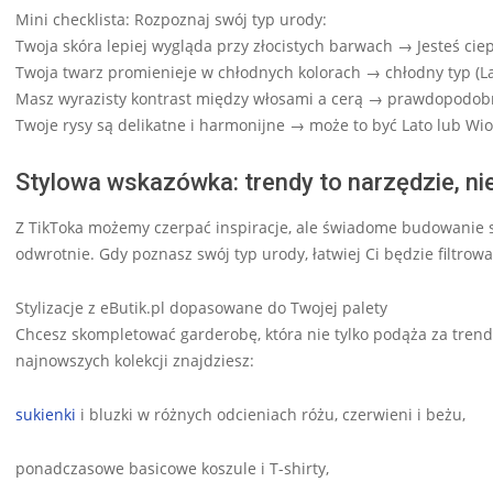
Mini checklista: Rozpoznaj swój typ urody:
Twoja skóra lepiej wygląda przy złocistych barwach → Jesteś ciep
Twoja twarz promienieje w chłodnych kolorach → chłodny typ (L
Masz wyrazisty kontrast między włosami a cerą → prawdopodob
Twoje rysy są delikatne i harmonijne → może to być Lato lub Wi
Stylowa wskazówka: trendy to narzędzie, ni
Z TikToka możemy czerpać inspiracje, ale świadome budowanie s
odwrotnie. Gdy poznasz swój typ urody, łatwiej Ci będzie filtrować 
Stylizacje z eButik.pl dopasowane do Twojej palety
Chcesz skompletować garderobę, która nie tylko podąża za trenda
najnowszych kolekcji znajdziesz:
sukienki
i bluzki w różnych odcieniach różu, czerwieni i beżu,
ponadczasowe basicowe koszule i T-shirty,