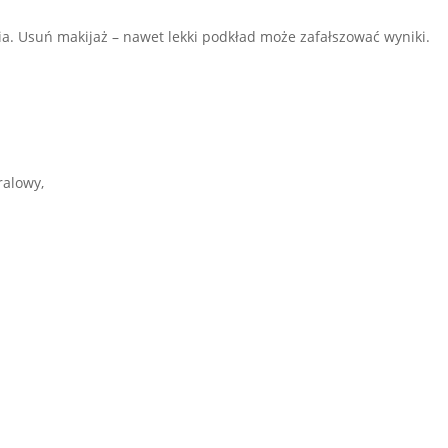
ia. Usuń makijaż – nawet lekki podkład może zafałszować wyniki.
ralowy,