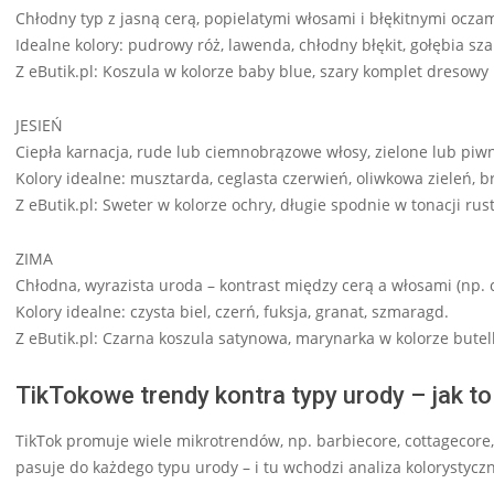
Chłodny typ z jasną cerą, popielatymi włosami i błękitnymi oczam
Idealne kolory: pudrowy róż, lawenda, chłodny błękit, gołębia sza
Z eButik.pl: Koszula w kolorze baby blue, szary komplet dresowy
JESIEŃ
Ciepła karnacja, rude lub ciemnobrązowe włosy, zielone lub piwn
Kolory idealne: musztarda, ceglasta czerwień, oliwkowa zieleń, br
Z eButik.pl: Sweter w kolorze ochry, długie spodnie w tonacji rus
ZIMA
Chłodna, wyrazista uroda – kontrast między cerą a włosami (np. c
Kolory idealne: czysta biel, czerń, fuksja, granat, szmaragd.
Z eButik.pl: Czarna koszula satynowa, marynarka w kolorze butel
TikTokowe trendy kontra typy urody – jak t
TikTok promuje wiele mikrotrendów, np. barbiecore, cottagecore, 
pasuje do każdego typu urody – i tu wchodzi analiza kolorystycz