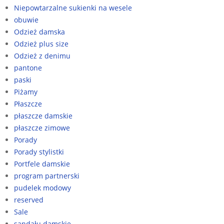
Niepowtarzalne sukienki na wesele
obuwie
Odzież damska
Odzież plus size
Odzież z denimu
pantone
paski
Piżamy
Płaszcze
płaszcze damskie
płaszcze zimowe
Porady
Porady stylistki
Portfele damskie
program partnerski
pudelek modowy
reserved
Sale
sandału damskie