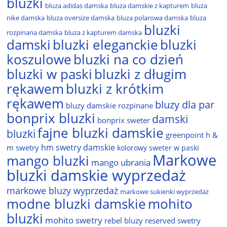
bluzki
bluza adidas damska
bluza damskie z kapturem
bluza
nike damska
bluza oversize damska
bluza polarowa damska
bluza
bluzki
rozpinana damska
bluza z kapturem damska
damski
bluzki eleganckie
bluzki
bluzki na co dzień
koszulowe
bluzki w paski
bluzki z długim
rękawem
bluzki z krótkim
rękawem
bluzy dla par
bluzy damskie rozpinane
bonprix bluzki
damski
bonprix sweter
fajne bluzki damskie
bluzki
greenpoint
h &
hm swetry damskie
m swetry
kolorowy sweter w paski
Markowe
mango bluzki
mango ubrania
bluzki damskie wyprzedaż
markowe bluzy wyprzedaż
markowe sukienki wyprzedaż
modne bluzki damskie
mohito
bluzki
mohito swetry
rebel bluzy
reserved swetry