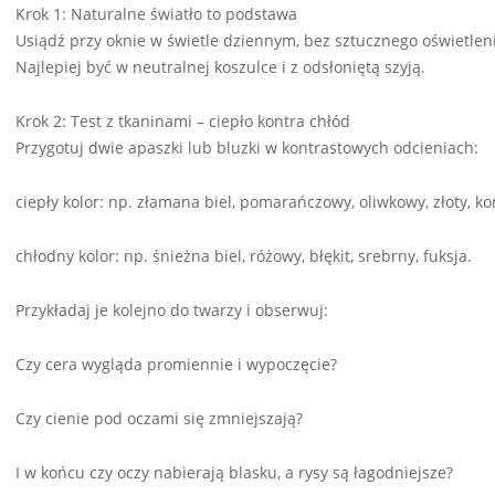
Krok 1: Naturalne światło to podstawa
Usiądź przy oknie w świetle dziennym, bez sztucznego oświetlen
Najlepiej być w neutralnej koszulce i z odsłoniętą szyją.
Krok 2: Test z tkaninami – ciepło kontra chłód
Przygotuj dwie apaszki lub bluzki w kontrastowych odcieniach:
ciepły kolor: np. złamana biel, pomarańczowy, oliwkowy, złoty, ko
chłodny kolor: np. śnieżna biel, różowy, błękit, srebrny, fuksja.
Przykładaj je kolejno do twarzy i obserwuj:
Czy cera wygląda promiennie i wypoczęcie?
Czy cienie pod oczami się zmniejszają?
I w końcu czy oczy nabierają blasku, a rysy są łagodniejsze?