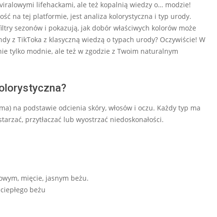
 viralowymi lifehackami, ale też kopalnią wiedzy o… modzie!
 na tej platformie, jest analiza kolorystyczna i typ urody.
 filtry sezonów i pokazują, jak dobór właściwych kolorów może
ndy z TikToka z klasyczną wiedzą o typach urody? Oczywiście! W
 nie tylko modnie, ale też w zgodzie z Twoim naturalnym
kolorystyczna?
zima) na podstawie odcienia skóry, włosów i oczu. Każdy typ ma
tarzać, przytłaczać lub wyostrzać niedoskonałości.
owym, mięcie, jasnym beżu.
 ciepłego beżu