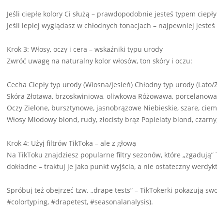
Jeśli ciepłe kolory Ci służą – prawdopodobnie jesteś typem ciepł
Jeśli lepiej wyglądasz w chłodnych tonacjach – najpewniej jeste
Krok 3: Włosy, oczy i cera – wskaźniki typu urody
Zwróć uwagę na naturalny kolor włosów, ton skóry i oczu:
Cecha Ciepły typ urody (Wiosna/Jesień) Chłodny typ urody (Lato/
Skóra Złotawa, brzoskwiniowa, oliwkowa Różowawa, porcelanowa
Oczy Zielone, bursztynowe, jasnobrązowe Niebieskie, szare, ci
Włosy Miodowy blond, rudy, złocisty brąz Popielaty blond, czarny
Krok 4: Użyj filtrów TikToka – ale z głową
Na TikToku znajdziesz popularne filtry sezonów, które „zgadują” 
dokładne – traktuj je jako punkt wyjścia, a nie ostateczny werdykt
Spróbuj też obejrzeć tzw. „drape tests” – TikTokerki pokazują sw
#colortyping, #drapetest, #seasonalanalysis).