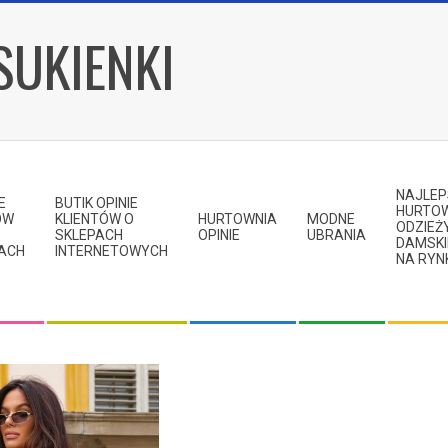
SUKIENKI
NAJLE
E
BUTIK OPINIE
HURTO
ÓW
KLIENTÓW O
HURTOWNIA
MODNE
ODZIEŻ
SKLEPACH
OPINIE
UBRANIA
DAMSKI
KACH
INTERNETOWYCH
NA RYN