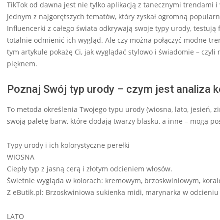
TikTok od dawna jest nie tylko aplikacją z tanecznymi trendami i
Jednym z najgorętszych tematów, który zyskał ogromną popularność
Influencerki z całego świata odkrywają swoje typy urody, testują
totalnie odmienić ich wygląd. Ale czy można połączyć modne tre
tym artykule pokażę Ci, jak wyglądać stylowo i świadomie – czyli
pięknem.
Poznaj Swój typ urody – czym jest analiza 
To metoda określenia Twojego typu urody (wiosna, lato, jesień, 
swoją paletę barw, które dodają twarzy blasku, a inne – mogą pos
Typy urody i ich kolorystyczne perełki
WIOSNA
Ciepły typ z jasną cerą i złotym odcieniem włosów.
Świetnie wygląda w kolorach: kremowym, brzoskwiniowym, koral
Z eButik.pl: Brzoskwiniowa sukienka midi, marynarka w odcieniu
LATO