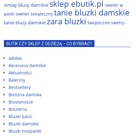
sklep ebutik.pl
sinsay bluzy damskie
sweter w
tanie bluzki damskie
paski
sweter świąteczny
zara bluzki
tanie bluzy damskie
świąteczne swetry
BUTIK CZY SKLEP Z ODZIEŻĄ – CO BYBRAĆ?
adidas
Akcesoria damskie
Aktualności
Baleriny
Bestsellery
Bielizna damska
Biustonosze
Biżuteria
Bluzki basic
Bluzki damskie
Bluzki hiszpanki