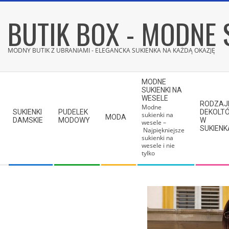
Skip
BUTIK BOX - MODNE 
to
content
MODNY BUTIK Z UBRANIAMI - ELEGANCKA SUKIENKA NA KAŻDĄ OKAZJĘ
Secondary
MODNE
Navigation
SUKIENKI NA
WESELE
Menu
RODZAJ
Modne
SUKIENKI
PUDELEK
DEKOLT
sukienki na
MODA
DAMSKIE
MODOWY
W
wesele –
SUKIEN
Najpiękniejsze
sukienki na
wesele i nie
tylko