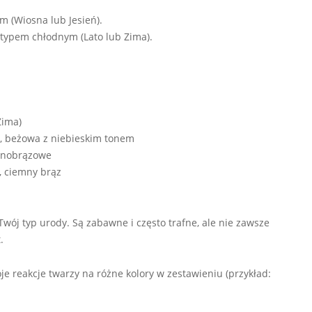
ym (Wiosna lub Jesień).
ś typem chłodnym (Lato lub Zima).
Zima)
, beżowa z niebieskim tonem
emnobrązowe
, ciemny brąz
Twój typ urody. Są zabawne i często trafne, ale nie zawsze
.
oje reakcje twarzy na różne kolory w zestawieniu (przykład: