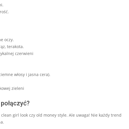
i.
rość.
e oczy.
ąz, terakota.
tykalnej czerwieni
iemne włosy i jasna cera).
kowej zieleni
o połączyć?
clean girl look czy old money style. Ale uwaga! Nie każdy trend
na.