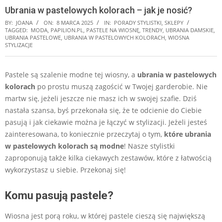
Ubrania w pastelowych kolorach – jak je nosić?
BY:
JOANA
ON:
8 MARCA 2025
IN:
PORADY STYLISTKI
,
SKLEPY
TAGGED:
MODA
,
PAPILION.PL
,
PASTELE NA WIOSNĘ
,
TRENDY
,
UBRANIA DAMSKIE
,
UBRANIA PASTELOWE
,
UBRANIA W PASTELOWYCH KOLORACH
,
WIOSNA
STYLIZACJE
Pastele są szalenie modne tej wiosny, a
ubrania w pastelowych
kolorach
po prostu muszą zagościć w Twojej garderobie. Nie
martw się, jeżeli jeszcze nie masz ich w swojej szafie. Dziś
nastała szansa, byś przekonała się, że te odcienie do Ciebie
pasują i jak ciekawie można je łączyć w stylizacji. Jeżeli jesteś
zainteresowana, to koniecznie przeczytaj o tym,
które ubrania
w pastelowych kolorach są modne
! Nasze stylistki
zaproponują także kilka ciekawych zestawów, które z łatwością
wykorzystasz u siebie. Przekonaj się!
Komu pasują pastele?
Wiosna jest porą roku, w której pastele cieszą się największą