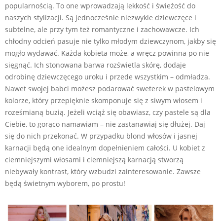
popularnością. To one wprowadzają lekkość i świeżość do
naszych stylizacji. Są jednocześnie niezwykle dziewczęce i
subtelne, ale przy tym też romantyczne i zachowawcze. Ich
chłodny odcień pasuje nie tylko młodym dziewczynom, jakby się
mogło wydawać. Każda kobieta może, a wręcz powinna po nie
sięgnąć. Ich stonowana barwa rozświetla skórę, dodaje
odrobinę dziewczęcego uroku i przede wszystkim – odmładza.
Nawet swojej babci możesz podarować sweterek w pastelowym
kolorze, który przepięknie skomponuje się z siwym włosem i
roześmianą buzią. Jeżeli wciąż się obawiasz, czy pastele są dla
Ciebie, to gorąco namawiam – nie zastanawiaj się dłużej. Daj
się do nich przekonać. W przypadku blond włosów i jasnej
karnacji będą one idealnym dopełnieniem całości. U kobiet z
ciemniejszymi włosami i ciemniejszą karnacją stworzą
niebywały kontrast, który wzbudzi zainteresowanie. Zawsze
będą świetnym wyborem, po prostu!