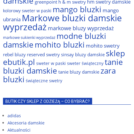
damskie
hm swetry damskie
greenpoint
h & m swetry
mango bluzki
mango
kolorowy sweter w paski
Markowe bluzki damskie
ubrania
wyprzedaż
markowe bluzy wyprzedaż
modne bluzki
markowe sukienki wyprzedaż
damskie
mohito bluzki
mohito swetry
sklep
rebel bluzy
reserved swetry
sinsay bluzy damskie
ebutik.pl
tanie
sweter w paski
sweter świąteczny
bluzki damskie
zara
tanie bluzy damskie
bluzki
świąteczne swetry
BUTIK CZY SKLEP Z ODZIEŻĄ – CO BYBRAĆ?
adidas
Akcesoria damskie
Aktualności