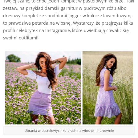
Twojej szafie, to choć jeden komplet w pastelowym kolorze. Taki
zestaw, na przykład damski garnitur w pudrowym różu albo
dresowy komplet ze spodniami jogger w kolorze lawendowym,
to prawdziwa petarda na wiosnę. Wystarczy, że przejrzysz kilka
profili celebrytek na Instagramie, które uwielbiają chwalić się
swoimi outfitami!
Ubrania w pastelowych kolorach na wiosnę – hurtownie