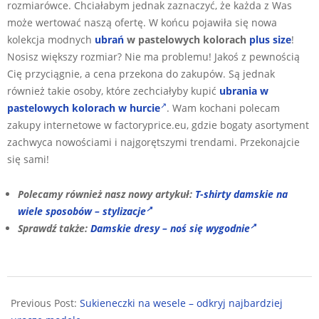
rozmiarówce. Chciałabym jednak zaznaczyć, że każda z Was
może wertować naszą ofertę. W końcu pojawiła się nowa
kolekcja modnych
ubrań
w pastelowych kolorach
plus size
!
Nosisz większy rozmiar? Nie ma problemu! Jakoś z pewnością
Cię przyciągnie, a cena przekona do zakupów. Są jednak
również takie osoby, które zechciałyby kupić
ubrania w
pastelowych kolorach w hurcie
. Wam kochani polecam
zakupy internetowe w factoryprice.eu, gdzie bogaty asortyment
zachwyca nowościami i najgorętszymi trendami. Przekonajcie
się sami!
Polecamy również nasz nowy artykuł:
T-shirty damskie na
wiele sposobów – stylizacje
Sprawdź także:
Damskie dresy – noś się wygodnie
2025-
03-
Previous Post:
Sukieneczki na wesele – odkryj najbardziej
08