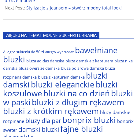
urocze modele
Next Post:
Stylizacje z jeansem – stwórz modny total look!
WIĘCEJ NA TEMAT MODNE SUKIENKI I UBRANIA
bawełniane
Allegro sukienki do 50 zł
allegro wyprzedaż
bluzki
bluza adidas damska
bluza damskie z kapturem
bluza nike
damska
bluza oversize damska
bluza polarowa damska
bluza
bluzki
rozpinana damska
bluza z kapturem damska
damski
bluzki eleganckie
bluzki
bluzki na co dzień
bluzki
koszulowe
w paski
bluzki z długim rękawem
bluzki z krótkim rękawem
bluzy damskie
bonprix bluzki
bluzy dla par
rozpinane
bonprix
fajne bluzki
damski bluzki
sweter