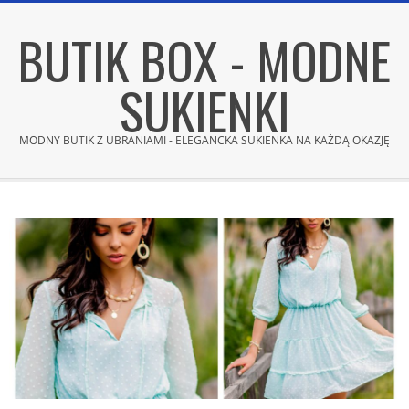
Skip
BUTIK BOX - MODNE
to
content
SUKIENKI
MODNY BUTIK Z UBRANIAMI - ELEGANCKA SUKIENKA NA KAŻDĄ OKAZJĘ
Secondary
Navigation
Menu