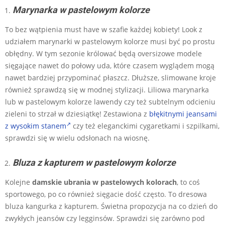
Marynarka w pastelowym kolorze
To bez wątpienia must have w szafie każdej kobiety! Look z
udziałem marynarki w pastelowym kolorze musi być po prostu
obłędny. W tym sezonie królować będą oversizowe modele
sięgające nawet do połowy uda, które czasem wyglądem mogą
nawet bardziej przypominać płaszcz. Dłuższe, slimowane kroje
również sprawdzą się w modnej stylizacji. Liliowa marynarka
lub w pastelowym kolorze lawendy czy też subtelnym odcieniu
zieleni to strzał w dziesiątkę! Zestawiona z
błękitnymi jeansami
z wysokim stanem
czy też eleganckimi cygaretkami i szpilkami,
sprawdzi się w wielu odsłonach na wiosnę.
Bluza z kapturem w pastelowym kolorze
Kolejne
damskie ubrania w pastelowych kolorach
, to coś
sportowego, po co również sięgacie dość często. To dresowa
bluza kangurka z kapturem. Świetna propozycja na co dzień do
zwykłych jeansów czy legginsów. Sprawdzi się zarówno pod