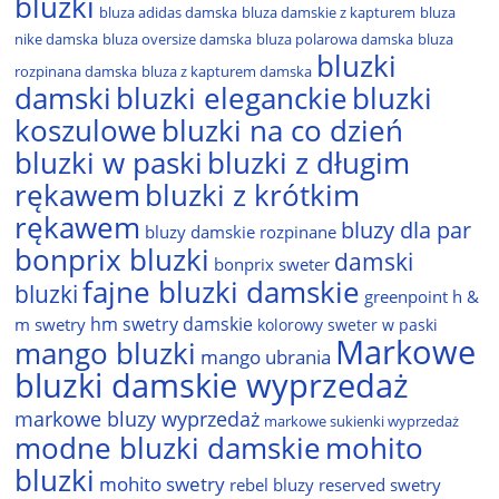
bluzki
bluza adidas damska
bluza damskie z kapturem
bluza
nike damska
bluza oversize damska
bluza polarowa damska
bluza
bluzki
rozpinana damska
bluza z kapturem damska
damski
bluzki eleganckie
bluzki
bluzki na co dzień
koszulowe
bluzki w paski
bluzki z długim
rękawem
bluzki z krótkim
rękawem
bluzy dla par
bluzy damskie rozpinane
bonprix bluzki
damski
bonprix sweter
fajne bluzki damskie
bluzki
greenpoint
h &
hm swetry damskie
m swetry
kolorowy sweter w paski
Markowe
mango bluzki
mango ubrania
bluzki damskie wyprzedaż
markowe bluzy wyprzedaż
markowe sukienki wyprzedaż
modne bluzki damskie
mohito
bluzki
mohito swetry
rebel bluzy
reserved swetry