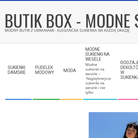
Skip
BUTIK BOX - MODNE 
to
content
MODNY BUTIK Z UBRANIAMI - ELEGANCKA SUKIENKA NA KAŻDĄ OKAZJĘ
Secondary
MODNE
Navigation
SUKIENKI NA
WESELE
Menu
RODZAJ
Modne
SUKIENKI
PUDELEK
DEKOLT
sukienki na
MODA
DAMSKIE
MODOWY
W
wesele –
SUKIEN
Najpiękniejsze
sukienki na
wesele i nie
tylko