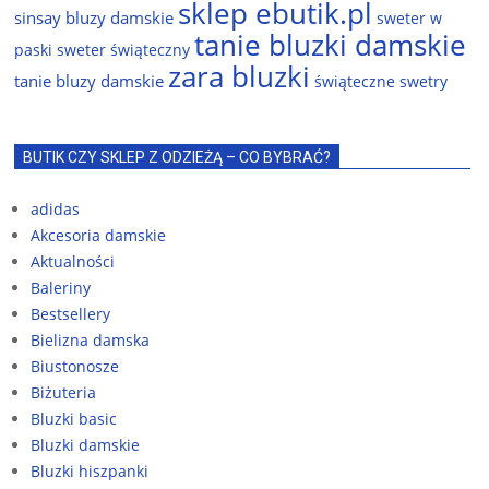
sklep ebutik.pl
sinsay bluzy damskie
sweter w
tanie bluzki damskie
paski
sweter świąteczny
zara bluzki
tanie bluzy damskie
świąteczne swetry
BUTIK CZY SKLEP Z ODZIEŻĄ – CO BYBRAĆ?
adidas
Akcesoria damskie
Aktualności
Baleriny
Bestsellery
Bielizna damska
Biustonosze
Biżuteria
Bluzki basic
Bluzki damskie
Bluzki hiszpanki