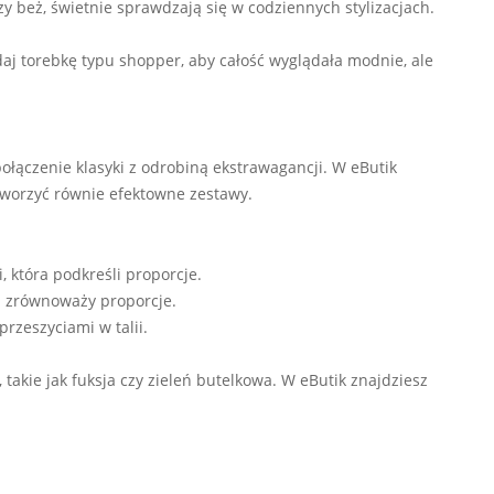
zy beż, świetnie sprawdzają się w codziennych stylizacjach.
daj torebkę typu shopper, aby całość wyglądała modnie, ale
ołączenie klasyki z odrobiną ekstrawagancji. W eButik
stworzyć równie efektowne zestawy.
, która podkreśli proporcje.
ra zrównoważy proporcje.
przeszyciami w talii.
 takie jak fuksja czy zieleń butelkowa. W eButik znajdziesz