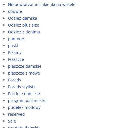
Niepowtarzalne sukienki na wesele
obuwie
Odzież damska
Odzież plus size
Odzież z denimu
pantone
paski
Piżamy
Płaszcze
płaszcze damskie
płaszcze zimowe
Porady
Porady stylistki
Portfele damskie
program partnerski
pudelek modowy
reserved
Sale
sandału damskie