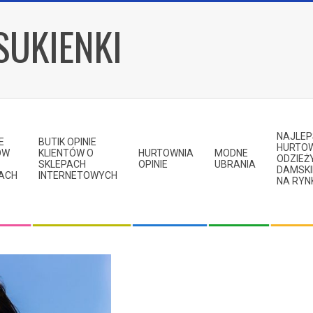
SUKIENKI
NAJLE
E
BUTIK OPINIE
HURTO
ÓW
KLIENTÓW O
HURTOWNIA
MODNE
ODZIEŻ
SKLEPACH
OPINIE
UBRANIA
DAMSKI
KACH
INTERNETOWYCH
NA RYN