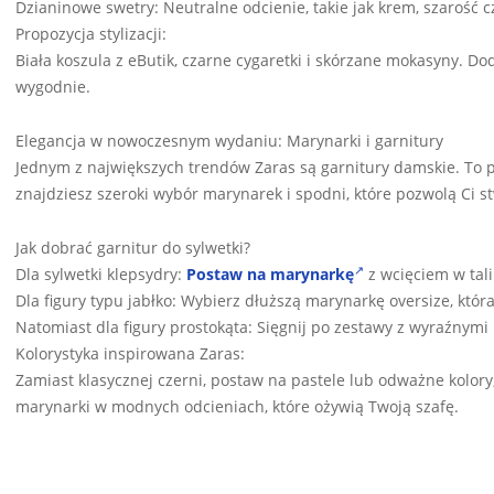
Dzianinowe swetry: Neutralne odcienie, takie jak krem, szarość c
Propozycja stylizacji:
Biała koszula z eButik, czarne cygaretki i skórzane mokasyny. Do
wygodnie.
Elegancja w nowoczesnym wydaniu: Marynarki i garnitury
Jednym z największych trendów Zaras są garnitury damskie. To p
znajdziesz szeroki wybór marynarek i spodni, które pozwolą Ci 
Jak dobrać garnitur do sylwetki?
Dla sylwetki klepsydry:
Postaw na marynarkę
z wcięciem w talii
Dla figury typu jabłko: Wybierz dłuższą marynarkę oversize, któ
Natomiast dla figury prostokąta: Sięgnij po zestawy z wyraźnymi 
Kolorystyka inspirowana Zaras:
Zamiast klasycznej czerni, postaw na pastele lub odważne kolory,
marynarki w modnych odcieniach, które ożywią Twoją szafę.