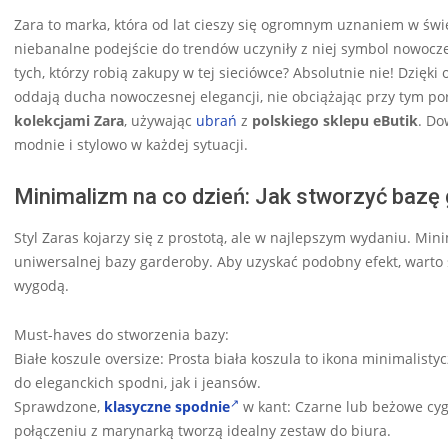
Zara to marka, która od lat cieszy się ogromnym uznaniem w świec
niebanalne podejście do trendów uczyniły z niej symbol nowoczes
tych, którzy robią zakupy w tej sieciówce? Absolutnie nie! Dzięki
oddają ducha nowoczesnej elegancji, nie obciążając przy tym por
kolekcjami Zara
, używając
ubrań
z
polskiego sklepu eButik
. Do
modnie i stylowo w każdej sytuacji.
Minimalizm na co dzień: Jak stworzyć bazę
Styl Zaras kojarzy się z prostotą, ale w najlepszym wydaniu. Min
uniwersalnej bazy garderoby. Aby uzyskać podobny efekt, warto 
wygodą.
Must-haves do stworzenia bazy:
Białe koszule oversize: Prosta biała koszula to ikona minimalist
do eleganckich spodni, jak i jeansów.
Sprawdzone,
klasyczne spodnie
w kant: Czarne lub beżowe cyga
połączeniu z marynarką tworzą idealny zestaw do biura.