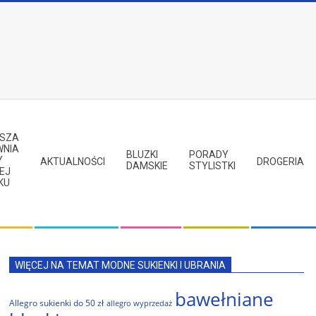
PSZA
WNIA
BLUZKI
PORADY
Y
AKTUALNOŚCI
DROGERIA
DAMSKIE
STYLISTKI
EJ
KU
WIĘCEJ NA TEMAT MODNE SUKIENKI I UBRANIA
bawełniane
Allegro sukienki do 50 zł
allegro wyprzedaż