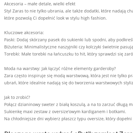
Akcesoria – małe detale, wielki efekt
Styl Zaras to nie tylko ubrania, ale także dodatki, które nadają ch
które pozwolą Ci dopełnić look w stylu high fashion.
Kluczowe akcesoria:
Paski: Dodaj skórzany pasek do sukienki lub spodni, aby podkreśli
Biżuteria: Minimalistyczne naszyjniki czy kolczyki świetnie pasują
Torebki: Małe torebki na łańcuszku to hit, który sprawdzi się zar
Moda na warstwy: Jak łączyć różne elementy garderoby?
Zara często inspiruje się modą warstwową, która jest nie tylko pr
ubrań, które idealnie nadają się do tworzenia warstwowych styliz
Jak to zrobić?
Połącz dzianinowy sweter z białą koszulą, a na to zarzuć długą 
Sukienkę maxi zestaw z oversize’owym kardiganem i botkami.
Na chłodniejsze dni wybierz płaszcz typu oversize, który dopełni 